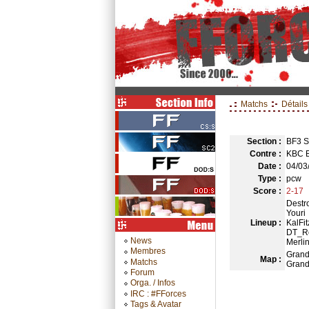
Matchs
Détails
Section :
BF3 
Contre :
KBC 
Date :
04/03
Type :
pcw
Score :
2-17
Destr
Youri
Lineup :
KalFit
DT_R
News
Merli
Membres
Grand
Map :
Matchs
Grand
Forum
Orga. / Infos
IRC : #FForces
Tags & Avatar