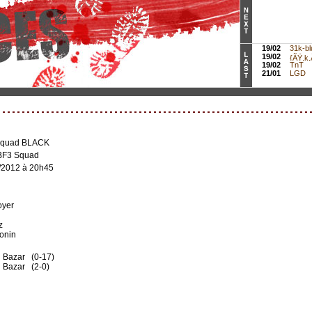
19/02
31k-bl
19/02
{ÃŸ.k.Ã
19/02
TnT
21/01
LGD
Squad BLACK
BF3 Squad
/2012 à 20h45
oyer
z
onin
n
 Bazar (0-17)
 Bazar (2-0)