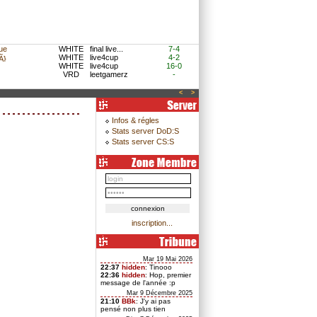
ue
WHITE
final live...
7-4
WHITE
live4cup
4-2
}
WHITE
live4cup
16-0
VRD
leetgamerz
-
<
>
Infos & régles
Stats server DoD:S
Stats server CS:S
inscription...
Mar 19 Mai 2026
22:37
hidden
: Tinooo
22:36
hidden
: Hop, premier
message de l'année :p
Mar 9 Décembre 2025
21:10
BBk
: J'y ai pas
pensé non plus tien