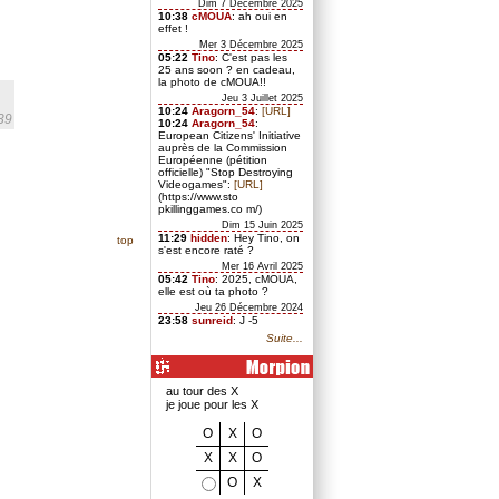
Dim 7 Décembre 2025
10:38
cMOUA
: ah oui en
effet !
Mer 3 Décembre 2025
05:22
Tino
: C'est pas les
25 ans soon ? en cadeau,
la photo de cMOUA!!
Jeu 3 Juillet 2025
10:24
Aragorn_54
:
[URL]
39
10:24
Aragorn_54
:
European Citizens' Initiative
auprès de la Commission
Européenne (pétition
officielle) "Stop Destroying
Videogames":
[URL]
(https://www.sto
pkillinggames.co m/)
Dim 15 Juin 2025
11:29
hidden
: Hey Tino, on
top
s'est encore raté ?
Mer 16 Avril 2025
05:42
Tino
: 2025, cMOUA,
elle est où ta photo ?
Jeu 26 Décembre 2024
23:58
sunreid
: J -5
Suite...
au tour des X
je joue pour les X
O
X
O
X
X
O
O
X