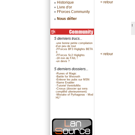
< retour
Historique
Livre d'or
FForces Community
Nous défier
!
5 derniers trucs...
-
une bonne petite compilation
d'un peu de tout
-
FForces BF3 Higlights BETA
3
< retour
-
FForces Sc2 Higlights
-
18 min de FAIL !
-
un devis ?
5 derniers dossiers...
-
Runes of Magic
-
Battle for Wesnoth
-
Enlever les pubs sur MSN
-
Name Enabler
-
Tutoriel VentriloMix
-
Crosus (dossier qui sera
complêté ulterieurement)
-
Mistake of Pythagoras - Mod
HL²