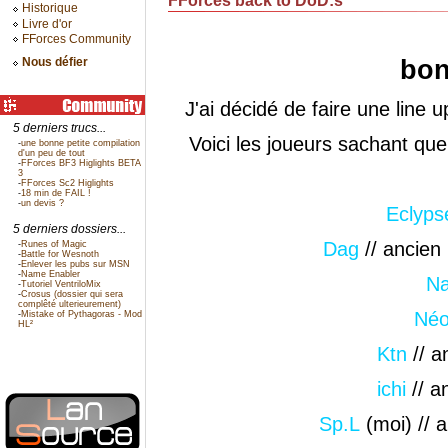
FForces back to DoD:s
Historique
Livre d'or
FForces Community
Nous défier
bon
J'ai décidé de faire une line
5 derniers trucs...
Voici les joueurs sachant que
-
une bonne petite compilation
d'un peu de tout
-
FForces BF3 Higlights BETA
3
-
FForces Sc2 Higlights
-
18 min de FAIL !
-
un devis ?
Eclyps
5 derniers dossiers...
Dag
// ancien
-
Runes of Magic
-
Battle for Wesnoth
-
Enlever les pubs sur MSN
-
Name Enabler
N
-
Tutoriel VentriloMix
-
Crosus (dossier qui sera
complêté ulterieurement)
Né
-
Mistake of Pythagoras - Mod
HL²
Ktn
// a
ichi
// a
Sp.L
(moi) // 