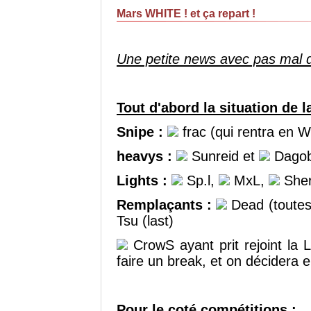
Mars WHITE ! et ça repart !
Une petite news avec pas mal d
Tout d'abord la situation de l
Snipe :
frac (qui rentra en 
heavys :
Sunreid et
Dagobs
Lights :
Sp.l,
MxL,
She
Remplaçants :
Dead (toutes 
Tsu (last)
CrowS ayant prit rejoint la
faire un break, et on décidera 
Pour le coté compétitions :