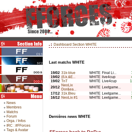
Dashboard Section WHITE
Last matchs WHITE
19/02
31k-blue
WHITE
Final Li...
19/02
{ß.k.&E...
WHITE
live4cup
19/02
TnT
WHITE
Live4cup
1
NeoLix
20/12
WHITE
Leetgame...
Dor&ea...
17/12
31k.Bleu
WHITE
Leetgame...
16/12
NeoLix #1
WHITE
Leetgame...
News
Membres
Matchs
Dernières news WHITE
Forum
Orga. / Infos
IRC : #FForces
Tags & Avatar