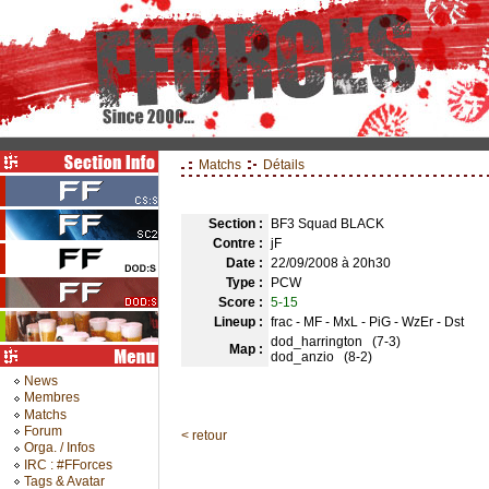
Matchs
Détails
Section :
BF3 Squad BLACK
Contre :
jF
Date :
22/09/2008 à 20h30
Type :
PCW
Score :
5-15
Lineup :
frac - MF - MxL - PiG - WzEr - Dst
dod_harrington (7-3)
Map :
dod_anzio (8-2)
News
Membres
Matchs
Forum
< retour
Orga. / Infos
IRC : #FForces
Tags & Avatar