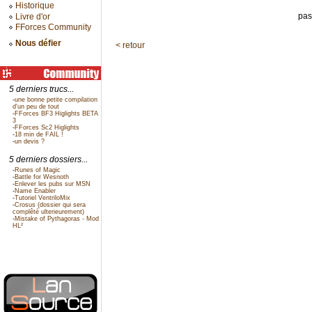
Historique
pas
Livre d'or
FForces Community
Nous défier
< retour
5 derniers trucs...
-
une bonne petite compilation
d'un peu de tout
-
FForces BF3 Higlights BETA
3
-
FForces Sc2 Higlights
-
18 min de FAIL !
-
un devis ?
5 derniers dossiers...
-
Runes of Magic
-
Battle for Wesnoth
-
Enlever les pubs sur MSN
-
Name Enabler
-
Tutoriel VentriloMix
-
Crosus (dossier qui sera
complêté ulterieurement)
-
Mistake of Pythagoras - Mod
HL²