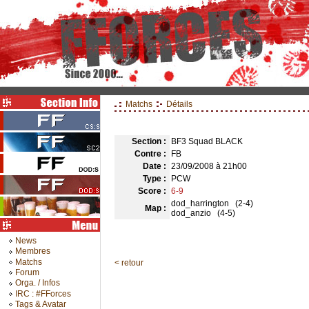
Matchs
Détails
Section :
BF3 Squad BLACK
Contre :
FB
Date :
23/09/2008 à 21h00
Type :
PCW
Score :
6-9
dod_harrington (2-4)
Map :
dod_anzio (4-5)
News
Membres
Matchs
< retour
Forum
Orga. / Infos
IRC : #FForces
Tags & Avatar