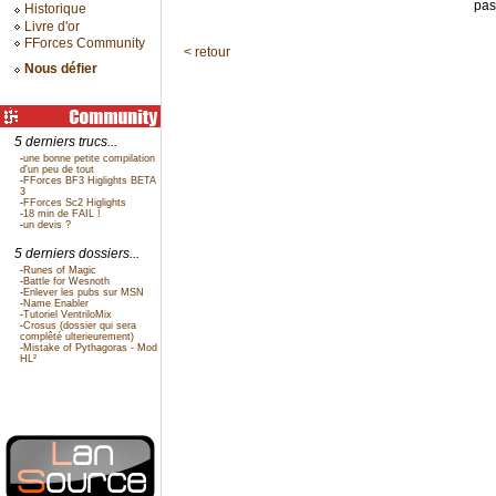
pas
Historique
Livre d'or
FForces Community
< retour
Nous défier
5 derniers trucs...
-
une bonne petite compilation
d'un peu de tout
-
FForces BF3 Higlights BETA
3
-
FForces Sc2 Higlights
-
18 min de FAIL !
-
un devis ?
5 derniers dossiers...
-
Runes of Magic
-
Battle for Wesnoth
-
Enlever les pubs sur MSN
-
Name Enabler
-
Tutoriel VentriloMix
-
Crosus (dossier qui sera
complêté ulterieurement)
-
Mistake of Pythagoras - Mod
HL²