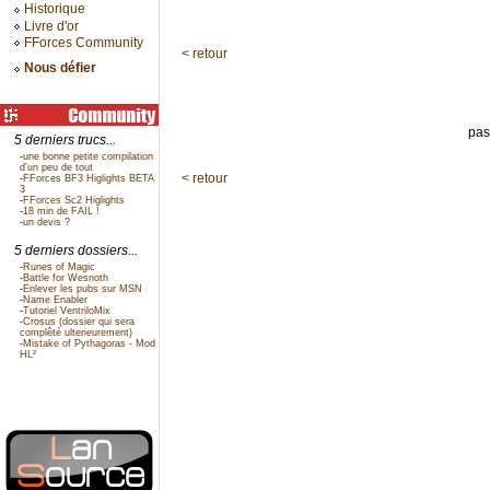
Historique
Livre d'or
FForces Community
< retour
Nous défier
pas
5 derniers trucs...
-
une bonne petite compilation
d'un peu de tout
< retour
-
FForces BF3 Higlights BETA
3
-
FForces Sc2 Higlights
-
18 min de FAIL !
-
un devis ?
5 derniers dossiers...
-
Runes of Magic
-
Battle for Wesnoth
-
Enlever les pubs sur MSN
-
Name Enabler
-
Tutoriel VentriloMix
-
Crosus (dossier qui sera
complêté ulterieurement)
-
Mistake of Pythagoras - Mod
HL²