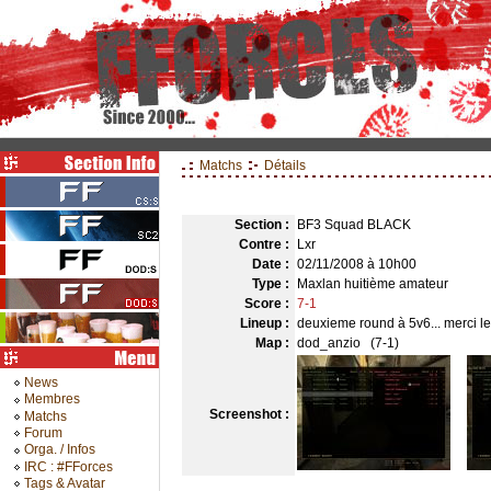
Matchs
Détails
Section :
BF3 Squad BLACK
Contre :
Lxr
Date :
02/11/2008 à 10h00
Type :
Maxlan huitième amateur
Score :
7-1
Lineup :
deuxieme round à 5v6... merci le
Map :
dod_anzio (7-1)
News
Membres
Screenshot :
Matchs
Forum
Orga. / Infos
IRC : #FForces
Tags & Avatar