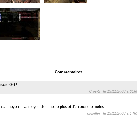
Commentaires
ncore GG !
CrowS | le 13/11/2008 à 01h
tch moyen.... ya moyen d'en mettre plus et d'en prendre moins...
pigkiller | le 13/11/2008 à 14