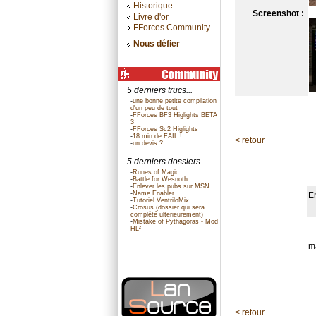
Historique
Screenshot :
Livre d'or
FForces Community
Nous défier
5 derniers trucs...
-
une bonne petite compilation
d'un peu de tout
-
FForces BF3 Higlights BETA
3
-
FForces Sc2 Higlights
-
18 min de FAIL !
< retour
-
un devis ?
5 derniers dossiers...
-
Runes of Magic
-
Battle for Wesnoth
-
Enlever les pubs sur MSN
-
Name Enabler
E
-
Tutoriel VentriloMix
-
Crosus (dossier qui sera
complêté ulterieurement)
-
Mistake of Pythagoras - Mod
HL²
ma
< retour