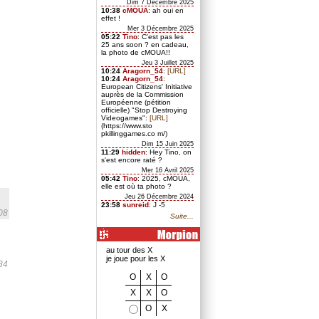
Dim 7 Décembre 2025
10:38
cMOUA
: ah oui en
effet !
Mer 3 Décembre 2025
05:22
Tino
: C'est pas les
25 ans soon ? en cadeau,
la photo de cMOUA!!
Jeu 3 Juillet 2025
10:24
Aragorn_54
:
[URL]
10:24
Aragorn_54
:
European Citizens' Initiative
auprès de la Commission
Européenne (pétition
officielle) "Stop Destroying
Videogames":
[URL]
(https://www.sto
pkillinggames.co m/)
Dim 15 Juin 2025
11:29
hidden
: Hey Tino, on
s'est encore raté ?
Mer 16 Avril 2025
05:42
Tino
: 2025, cMOUA,
elle est où ta photo ?
Jeu 26 Décembre 2024
23:58
sunreid
: J -5
08
Suite...
au tour des X
je joue pour les X
h34
O
X
O
X
X
O
O
X