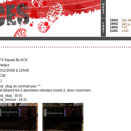
19/02
31k-bl
19/02
{ÃŸ.k.Ã
19/02
TnT
21/01
LGD
F3 Squad BLACK
rtefact
2/11/2008 à 22h40
CW
-2
od_stug on connait pas ^^
st absent les 5 dernieres minutes round 2, donc noscreen.
od_stug (0-0)
od_lennon (4-2)