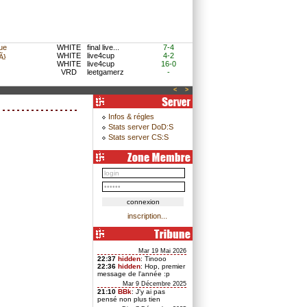
ue
WHITE
final live...
7-4
WHITE
live4cup
4-2
}
WHITE
live4cup
16-0
VRD
leetgamerz
-
<
>
Infos & régles
Stats server DoD:S
Stats server CS:S
inscription...
Mar 19 Mai 2026
22:37
hidden
: Tinooo
22:36
hidden
: Hop, premier
message de l'année :p
Mar 9 Décembre 2025
21:10
BBk
: J'y ai pas
pensé non plus tien