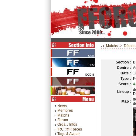
Matchs
Détails
Section :
B
Contre :
A
Date :
1
Type :
P
Score :
4
d
Lineup :
D
d
Map :
d
News
Membres
Matchs
Forum
Orga. / Infos
IRC : #FForces
Tags & Avatar