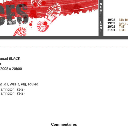
19/02
31k-bl
19/02
{ÃŸ.k.Ã
19/02
TnT
21/01
LGD
Squad BLACK
r
/2008 à 20h00
rac, dT, WzeR, P!g, souled
arrington (1-2)
arrington (3-2)
Commentaires