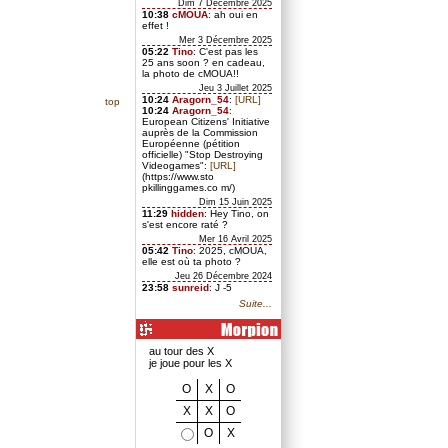
Dim 7 Décembre 2025
10:38
cMOUA
: ah oui en
effet !
Mer 3 Décembre 2025
05:22
Tino
: C'est pas les
25 ans soon ? en cadeau,
la photo de cMOUA!!
Jeu 3 Juillet 2025
10:24
Aragorn_54
:
[URL]
top
10:24
Aragorn_54
:
European Citizens' Initiative
auprès de la Commission
Européenne (pétition
officielle) "Stop Destroying
Videogames":
[URL]
(https://www.sto
pkillinggames.co m/)
Dim 15 Juin 2025
11:29
hidden
: Hey Tino, on
s'est encore raté ?
Mer 16 Avril 2025
05:42
Tino
: 2025, cMOUA,
elle est où ta photo ?
Jeu 26 Décembre 2024
23:58
sunreid
: J -5
Suite...
au tour des X
je joue pour les X
O
X
O
X
X
O
O
X