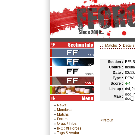
Matchs
Détails
Section :
BF3 
Contre :
insula
Date :
02/12
Type :
PCW
Score :
4-4
Lineup :
dst, f
dod_h
Map :
dod_h
News
Membres
Matchs
Forum
< retour
Orga. / Infos
IRC : #FForces
Tags & Avatar