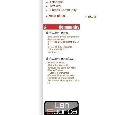
Historique
Livre d'or
FForces Community
Nous défier
< retour
5 derniers trucs...
-
une bonne petite compilation
d'un peu de tout
-
FForces BF3 Higlights BETA
3
-
FForces Sc2 Higlights
-
18 min de FAIL !
-
un devis ?
5 derniers dossiers...
-
Runes of Magic
-
Battle for Wesnoth
-
Enlever les pubs sur MSN
-
Name Enabler
-
Tutoriel VentriloMix
-
Crosus (dossier qui sera
complêté ulterieurement)
-
Mistake of Pythagoras - Mod
HL²