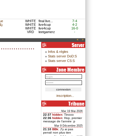
ue
WHITE
final live...
7-4
WHITE
live4cup
4-2
}
WHITE
live4cup
16-0
VRD
leetgamerz
-
<
>
Infos & régles
Stats server DoD:S
Stats server CS:S
inscription...
Mar 19 Mai 2026
22:37
hidden
: Tinooo
22:36
hidden
: Hop, premier
message de l'année :p
Mar 9 Décembre 2025
21:10
BBk
: J'y ai pas
pensé non plus tien