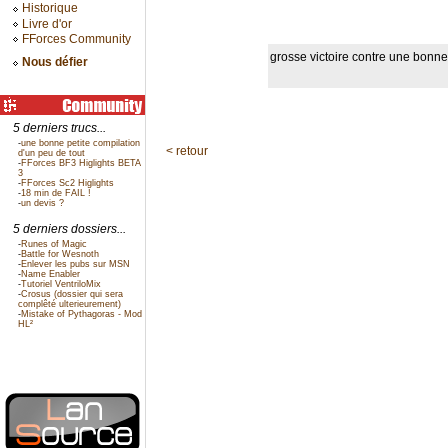
Historique
Livre d'or
FForces Community
grosse victoire contre une bonne
Nous défier
5 derniers trucs...
-
une bonne petite compilation
< retour
d'un peu de tout
-
FForces BF3 Higlights BETA
3
-
FForces Sc2 Higlights
-
18 min de FAIL !
-
un devis ?
5 derniers dossiers...
-
Runes of Magic
-
Battle for Wesnoth
-
Enlever les pubs sur MSN
-
Name Enabler
-
Tutoriel VentriloMix
-
Crosus (dossier qui sera
complêté ulterieurement)
-
Mistake of Pythagoras - Mod
HL²