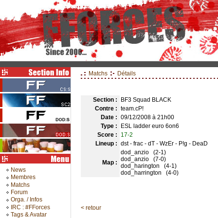
Matchs
Détails
Section :
BF3 Squad BLACK
Contre :
team.cP!
Date :
09/12/2008 à 21h00
Type :
ESL ladder euro 6on6
Score :
17-2
Lineup :
dst - frac - dT - WzEr - P!g - DeaD
dod_anzio (2-1)
dod_anzio (7-0)
Map :
dod_harington (4-1)
News
dod_harrington (4-0)
Membres
Matchs
Forum
Orga. / Infos
IRC : #FForces
< retour
Tags & Avatar