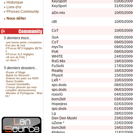
KeySport
03/06/2009
Historique
KeySport
31/05/2009
Livre d'or
FForces Community
aDn.mix
10/05/2009
Nous défier
cBt
10/05/2009
CoT
10/05/2009
SoA
09/05/2009
5 derniers trucs...
CoT
09/05/2009
-
une bonne petite compilation
d'un peu de tout
mysTix
09/05/2009
-
FForces BF3 Higlights BETA
PoK
09/05/2009
3
-
FForces Sc2 Higlights
WHITE
24/03/2009
-
18 min de FAIL !
-
un devis ?
RxG Mix
19/03/2009
FuSioN
17/03/2009
5 derniers dossiers...
Reality
16/03/2009
-
Runes of Magic
PhysiX
15/03/2009
-
Battle for Wesnoth
-
Enlever les pubs sur MSN
LxR ²
10/03/2009
-
Name Enabler
-
Tutoriel VentriloMix
spo.dods
08/03/2009
-
Crosus (dossier qui sera
spo.dods
06/03/2009
complêté ulterieurement)
-
Mistake of Pythagoras - Mod
roxorG
04/03/2009
HL²
born2kill
03/03/2009
Hope|ess
02/03/2009
spo.dods
01/03/2009
Lg
28/02/2009
Den Den Mushi
23/02/2009
oZone ²
22/02/2009
born2kill
19/02/2009
#!nferno
11/02/2009