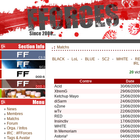
Matchs
BLACK
-
LoL
-
BLUE
-
SC2
-
WHITE
-
R
IRL
20
vic
Contre
Date
Acid
30/06/2009
XtremG
29/06/2009
Ketchup Mayo
25/06/2009
diSarm
24/06/2009
oZone
23/06/2009
News
wTv
22/06/2009
Membres
RED
18/06/2009
Matchs
Insinctiv
17/06/2009
Forum
WHITE
15/06/2009
Orga. / Infos
In Memoriam
09/06/2009
IRC : #FForces
Astoria²
04/06/2009
Tags & Avatar