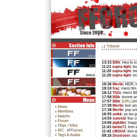
Tribune
13:33
BBk
: Heu tu e
11:21
supra-light
: b
11:20
supra-light
: m
11:20
supra-light
: e
19:36
Merlin
: MDR, l
19:10
frac
: merci tlm 
18:12
ThZx
: merci B
17:58
BBk
: bonne an
17:57
BBk
:
[URL]
(m
17:39
Merlin
: bon an
News
17:38
Merlin
: yop un
Membres
16:55
unikk
: yo les 
Matchs
14:55
sunreid
: frac 
Forum
14:06
pigkiller
: happ
Orga. / Infos
11:43
dante71
: bon 
IRC : #FForces
11:42
cMOUA
: bon a
Tags & Avatar
09:16
Destroyer
: ou