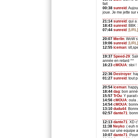
fait
00:38
sunreid
: Aujo
joue. Je me jette sur 
21:14
sunreid
: qui a
18:43
sunreid
: BBK 
07:44
sunreid
:
[URL]
20:07
Merlin
: WoW s'
19:06
sunreid
:
[URL]
12:55
iceman
: slt,sp
19:37
Speed-29
: Sal
année en retard ^^
16:23
cMOUA
: stoi !
22:36
Destroyer
: h
01:27
sunreid
: tout p
20:54
iceman
: happ
18:44
dag
: bon anné
15:57
TrOu
: Y parait
14:56
cMOUA
: oula
14:54
cMOUA
: bonn
13:10
dudu44
: Bonn
02:57
dante71
: bon
12:13
dante71
: XD c
11:38
Neyko
: ( euh
non sur une equipe a
10:07
dante71
: Pour