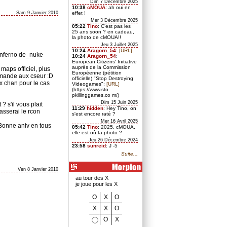
Dim 7 Décembre 2025
10:38
cMOUA
: ah oui en
Sam 9 Janvier 2010
effet !
Mer 3 Décembre 2025
05:22
Tino
: C'est pas les
25 ans soon ? en cadeau,
la photo de cMOUA!!
Jeu 3 Juillet 2025
10:24
Aragorn_54
:
[URL]
_inferno de_nuke
10:24
Aragorn_54
:
European Citizens' Initiative
auprès de la Commission
 maps officiel, plus
Européenne (pétition
emande aux cseur :D
officielle) "Stop Destroying
ux chan pour le cas
Videogames":
[URL]
(https://www.sto
pkillinggames.co m/)
Dim 15 Juin 2025
? s'il vous plait
11:29
hidden
: Hey Tino, on
asserai le rcon
s'est encore raté ?
Mer 16 Avril 2025
. Bonne aniv en tous
05:42
Tino
: 2025, cMOUA,
elle est où ta photo ?
Jeu 26 Décembre 2024
23:58
sunreid
: J -5
Suite...
Ven 8 Janvier 2010
au tour des X
je joue pour les X
O
X
O
X
X
O
O
X