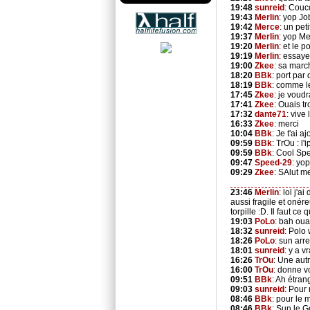
19:48
sunreid
: Couc
19:43
Merlin
: yop Jo
19:42
Merce
: un pe
19:37
Merlin
: yop Me
19:20
Merlin
: et le p
19:19
Merlin
: essaye
19:00
Zkee
: sa marc
18:20
BBk
: port par 
18:19
BBk
: comme le
17:45
Zkee
: je voudr
17:41
Zkee
: Ouais t
17:32
dante71
: vive
16:33
Zkee
: merci
10:04
BBk
: Je t'ai 
09:59
BBk
: TrOu : l
09:59
BBk
: Cool Sp
09:47
Speed-29
: yop
09:29
Zkee
: SAlut me
23:46
Merlin
: lol j'a
aussi fragile et onér
torpille :D. Il faut c
19:03
PoLo
: bah oua
18:32
sunreid
: Polo 
18:26
PoLo
: sun arr
18:01
sunreid
: y a 
16:26
TrOu
: Une autr
16:00
TrOu
: donne v
09:51
BBk
: Ah étra
09:03
sunreid
: Pour
08:46
BBk
: pour le 
08:46
BBk
: Sun le 