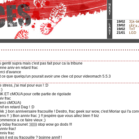
19/02
31k-bl
19/02
{ÃŸ.k.Ã
19/02
TnT
21/01
LGD
s gentil supra mais c'est pas fait pour ca la tribune
onne aniv en retard frac
erci d'avance
st ce que quelqu'un pourait avoir une clee cd pour videomach 5.5.3
e stress, j'ai mal pour eux ! :D
:)
BK ET cMOUA pour cette partie de rigolade
iv frac
erci cMOUA)
nif en retard Dag ! :D
ikk ;) bon anniversaire fracouille ! Destro, frac geek sur wow, c'est Moriar qui l'a conv
gens !! :) Bon anniv frac ;) !! jespère que vous allez bien !! biz
commence a ce faire vieux ;)
y bday fracounet :)))))) stop wow go dods !!!
anniv frac!
nniv frac
ais il est ou fracouille ? bojnne annif !