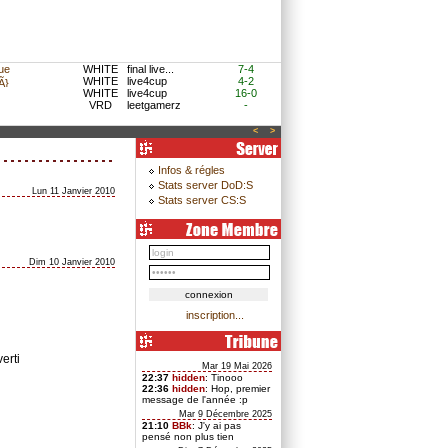
ue
WHITE
final live...
7-4
WHITE
live4cup
4-2
}
WHITE
live4cup
16-0
VRD
leetgamerz
-
<
>
Infos & régles
Stats server DoD:S
Lun 11 Janvier 2010
Stats server CS:S
Dim 10 Janvier 2010
inscription...
erti
Mar 19 Mai 2026
22:37
hidden
: Tinooo
22:36
hidden
: Hop, premier
message de l'année :p
Mar 9 Décembre 2025
21:10
BBk
: J'y ai pas
pensé non plus tien