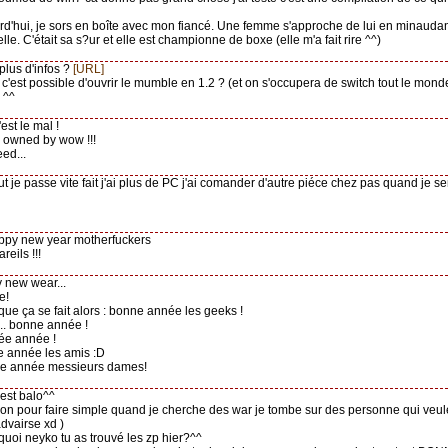
urd'hui, je sors en boîte avec mon fiancé. Une femme s'approche de lui en minaudant
elle. C'était sa s?ur et elle est championne de boxe (elle m'a fait rire ^^)
 plus d'infos ?
[URL]
: c'est possible d'ouvrir le mumble en 1.2 ? (et on s'occupera de switch tout le mond
^^
est le mal !
owned by wow !!!
eed...
ut je passe vite fait j'ai plus de PC j'ai comander d'autre piéce chez pas quand je se
appy new year motherfuckers
areils !!!
y new wear...
e!
 que ça se fait alors : bonne année les geeks !
 ... bonne année !
ée année !
e année les amis :D
ne année messieurs dames!
'est balo^^
 non pour faire simple quand je cherche des war je tombe sur des personne qui veul
dvairse xd )
quoi neyko tu as trouvé les zp hier?^^