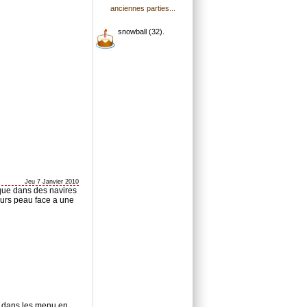
anciennes parties...
snowball (32).
Jeu 7 Janvier 2010
ôt que dans des navires
leurs peau face a une
i dans les menu en