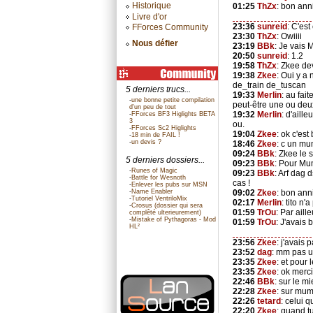
Historique
01:25
ThZx
: bon ann
Livre d'or
23:36
sunreid
: C'est
FForces Community
23:30
ThZx
: Owiiii
Nous défier
23:19
BBk
: Je vais 
20:50
sunreid
: 1.2
19:58
ThZx
: Zkee de
19:38
Zkee
: Oui y a
de_train de_tuscan
5 derniers trucs...
19:33
Merlin
: au fai
-
une bonne petite compilation
peut-être une ou deu
d'un peu de tout
19:32
Merlin
: d'aill
-
FForces BF3 Higlights BETA
3
ou.
-
FForces Sc2 Higlights
19:04
Zkee
: ok c'es
-
18 min de FAIL !
-
un devis ?
18:46
Zkee
: c un mum
09:24
BBk
: Zkee le
5 derniers dossiers...
09:23
BBk
: Pour Mum
-
Runes of Magic
09:23
BBk
: Arf dag 
-
Battle for Wesnoth
cas !
-
Enlever les pubs sur MSN
-
Name Enabler
09:02
Zkee
: bon ann
-
Tutoriel VentriloMix
02:17
Merlin
: tito n
-
Crosus (dossier qui sera
01:59
TrOu
: Par ail
complêté ulterieurement)
-
Mistake of Pythagoras - Mod
01:59
TrOu
: J'avais
HL²
23:56
Zkee
: j'avais 
23:52
dag
: mm pas u
23:35
Zkee
: et pour
23:35
Zkee
: ok merci
22:46
BBk
: sur le m
22:28
Zkee
: sur mumb
22:26
tetard
: celui q
22:20
Zkee
: quand tu