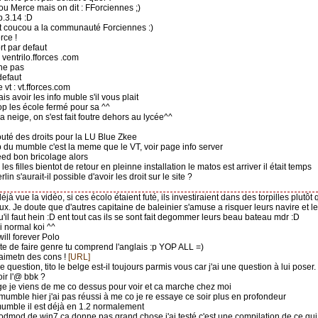
ou Merce mais on dit : FForciennes ;)
b.3.14 :D
tit coucou a la communauté Forciennes :)
rce !
ort par defaut
 ventrilo.fforces .com
he pas
defaut
 vt : vt.fforces.com
ais avoir les info muble s'il vous plait
rop les école fermé pour sa ^^
 la neige, on s'est fait foutre dehors au lycée^^
ajouté des droits pour la LU Blue Zkee
'ip du mumble c'est la meme que le VT, voir page info server
eed bon bricolage alors
 les filles bientot de retour en pleinne installation le matos est arriver il était temps
rlin s'aurait-il possible d'avoir les droit sur le site ?
i déjà vue la vidéo, si ces écolo étaient futé, ils investiraient dans des torpilles plut
eux. Je doute que d'autres capitaine de baleinier s'amuse a risquer leurs navire et 
e qu'il faut hein :D ent tout cas ils se sont fait degommer leurs beau bateau mdr :D
i normal koi ^^
will forever Polo
ete de faire genre tu comprend l'anglais :p YOP ALL =)
vraimetn des cons !
[URL]
e question, tito le belge est-il toujours parmis vous car j'ai une question à lui poser.
oir l'@ bbk ?
nge je viens de me co dessus pour voir et ca marche chez moi
 mumble hier j'ai pas réussi à me co je re essaye ce soir plus en profondeur
mumble il est déjà en 1.2 normalement
Godmod de win7 ca donne pas grand chose j'ai testé c'est une compilation de ce qu