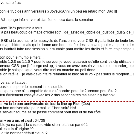
iversaire frac
 con le truc des anniversaires :/ Joyeux Anni un peu en retard mon Dag !!!
MAJ la page info server et clarifier tous ca dans la semaine
vient ThZx pour info a tous .
 n'a pas beaucoup de maps officiel sotn : de_aztec de_cbble de_dust de_dust2 de
te BBK si tu as encore le mapcycle de l'ancien serveur CSS, il y a la liste de toute les
x maps bidon, mais ça te donne une bonne idée des maps a rajouter, au pire tu d
eurs faudrait faire une session sur mumble pour mettre les droits et faire les principa
t bon pour le mumble merci .
ble 1.2.0 ou 1.1.8 ? pour le serveur je voudrait savoir qu'elle sont les cfg utilisaient 
 serveur CSS que j'héberge est up, si vous en avez besoin venez me demander, je p
ble je sais pas quoi vous dire moi ca marche au poil donc...
dsl on raté la... je vais devoir faire remonter le bloc on le voix pas sous le morpion..
iversaire Tatayet
'a pas le net pour le moment il me semble
leurs personne n'est capable de me répondre pour tito? Iceman peut être?
 bien évidement essayé avec les 2 dns secondaires mais rien n'y fait bbk.
pas vu ta le bon anniversaire de tout la line up Blue (Css)
n bon anniversaire pour moi sniff bon soiré bis!
 le serveur source sa se passe comment pour moi et de ton côté .
ien y en a un, et c'est : 64738
le ya na pas :) la case est vide si on le laisse par défaut
ui est mis d'origine ^^
 dit le port par défaut c quoi ?