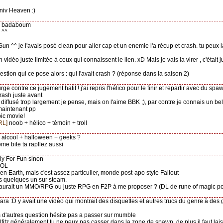
niv Heaven :)
badaboum
^^
Sun ^^ je l'avais posé clean pour aller cap et un enemie l'a récup et crash. tu peux l
n vidéo juste limitée à ceux qui connaissent le lien. xD Mais je vais la virer , c'était j
estion qui ce pose alors : qui l'avait crash ? (réponse dans la saison 2)
urge contre ce jugement hatif ! j'ai repris l'hélico pour le finir et repartir avec du sp
crash juste avant
o diffusé trop largement je pense, mais on l'aime BBK ;), par contre je connais un be
imaintenant pp
pic movie!
RL]
noob + hélico + témoin + troll
alcool + halloween + geeks ?
éme bite ta rapllez aussi
Fly For Fun sinon
LOL
llen Earth, mais c'est assez particulier, monde post-apo style Fallout
as quelques un sur steam.
aurait un MMO/RPG ou juste RPG en F2P à me proposer ? (DL de rune of magic pou
l ara :D y avait une vidéo qui montrait des disquettes et autres trucs du genre à des 
as d'autres question hésite pas a passer sur mumble
lfitz généralement tu ne peux pas casser dans la zone de spawn, de plus il faut lai