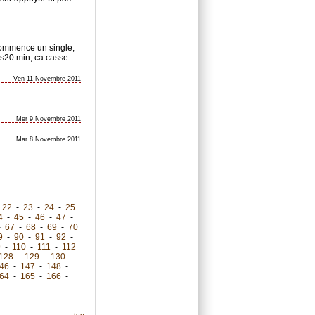
 commence un single,
 s20 min, ca casse
Ven 11 Novembre 2011
Mer 9 Novembre 2011
Mar 8 Novembre 2011
-
22
-
23
-
24
-
25
4
-
45
-
46
-
47
-
-
67
-
68
-
69
-
70
9
-
90
-
91
-
92
-
9
-
110
-
111
-
112
128
-
129
-
130
-
46
-
147
-
148
-
64
-
165
-
166
-
top