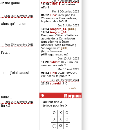
Dim 7 Décembre 2025
es in the game
10:38
cMOUA
: ah oui en
effet !
Mer 3 Décembre 2025
05:22
Tino
: C'est pas les
Sam 26 Novembre 2011
25 ans soon ? en cadeau,
la photo de cMOUA!!
 alors qu'on a un
Jeu 3 Juillet 2025
10:24
Aragorn_54
:
[URL]
10:24
Aragorn_54
:
European Citizens' Initiative
auprès de la Commission
Européenne (pétition
Ven 25 Novembre 2011
officielle) "Stop Destroying
Videogames":
[URL]
(https://www.sto
'était.
pkillinggames.co m/)
Dim 15 Juin 2025
11:29
hidden
: Hey Tino, on
s'est encore raté ?
Mer 16 Avril 2025
e que j'etais aussi
05:42
Tino
: 2025, cMOUA,
elle est où ta photo ?
Jeu 26 Décembre 2024
23:58
sunreid
: J -5
Suite...
 lourd...
au tour des X
Jeu 24 Novembre 2011
 fin xD
je joue pour les X
O
X
O
X
X
O
O
X