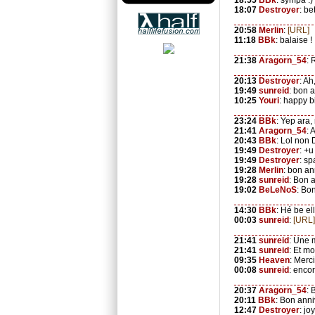
18:55
BBk
: sympa :)
18:07
Destroyer
: be
20:58
Merlin
:
[URL]
11:18
BBk
: balaise !
21:38
Aragorn_54
: 
20:13
Destroyer
: Ah
19:49
sunreid
: bon a
10:25
Youri
: happy b
23:24
BBk
: Yep ara
21:41
Aragorn_54
: 
20:43
BBk
: Lol non 
19:49
Destroyer
: +u
19:49
Destroyer
: s
19:28
Merlin
: bon an
19:28
sunreid
: Bon a
19:02
BeLeNoS
: Bo
14:30
BBk
: Hé be el
00:03
sunreid
:
[URL]
21:41
sunreid
: Une 
21:41
sunreid
: Et mo
09:35
Heaven
: Merc
00:08
sunreid
: enco
20:37
Aragorn_54
: 
20:11
BBk
: Bon ann
12:47
Destroyer
: jo