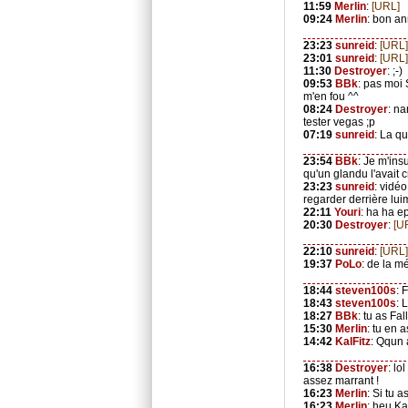
11:59
Merlin
:
[URL]
09:24
Merlin
: bon an
23:23
sunreid
:
[URL]
23:01
sunreid
:
[URL]
11:30
Destroyer
: ;-)
09:53
BBk
: pas moi 
m'en fou ^^
08:24
Destroyer
: na
tester vegas ;p
07:19
sunreid
: La qu
23:54
BBk
: Je m'ins
qu'un glandu l'avait 
23:23
sunreid
: vidé
regarder derrière lu
22:11
Youri
: ha ha e
20:30
Destroyer
:
[U
22:10
sunreid
:
[URL]
19:37
PoLo
: de la m
18:44
steven100s
: 
18:43
steven100s
: 
18:27
BBk
: tu as Fa
15:30
Merlin
: tu en 
14:42
KalFitz
: Qqun 
16:38
Destroyer
: lo
assez marrant !
16:23
Merlin
: Si tu 
16:23
Merlin
: heu Ka