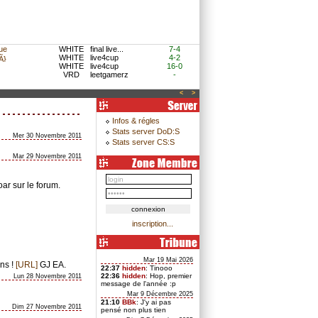
ue
WHITE
final live...
7-4
WHITE
live4cup
4-2
}
WHITE
live4cup
16-0
VRD
leetgamerz
-
<
>
Infos & régles
Stats server DoD:S
Mer 30 Novembre 2011
Stats server CS:S
Mar 29 Novembre 2011
ar sur le forum.
inscription...
Mar 19 Mai 2026
ns !
[URL]
GJ EA.
22:37
hidden
: Tinooo
22:36
hidden
: Hop, premier
Lun 28 Novembre 2011
message de l'année :p
Mar 9 Décembre 2025
21:10
BBk
: J'y ai pas
Dim 27 Novembre 2011
pensé non plus tien