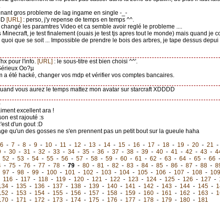
.
enant gros probleme de lag ingame en single -_-
 =D
[URL]
: perso, j'y repense de temps en temps ^^.
'ai changé les paramtres Video et ca semble avoir reglé le probleme ....
s Minecraft, je test finalement (ouais je test tjs apres tout le monde) mais quand je
quoi que se soit ... Impossible de prendre le bois des arbres, je tape dessus depui
Thx pour l'info.
[URL]
: le sous-titre est bien choisi ^^'.
Sérieux Oo?µ
m a été hacké, changer vos mdp et vérifier vos comptes bancaires.
quand vous aurez le temps mattez mon avatar sur starcraft XDDDD
)
aiment excellent ara !
 son est rajouté :s
c'est d'un gout :D
ge qu'un des gosses ne s'en prennent pas un petit bout sur la gueule haha
6
-
7
-
8
-
9
-
10
-
11
-
12
-
13
-
14
-
15
-
16
-
17
-
18
-
19
-
20
-
21
9
-
30
-
31
-
32
-
33
-
34
-
35
-
36
-
37
-
38
-
39
-
40
-
41
-
42
-
43
-
4
-
52
-
53
-
54
-
55
-
56
-
57
-
58
-
59
-
60
-
61
-
62
-
63
-
64
-
65
-
66
4
-
75
-
76
-
77
-
78
-
79
-
80
-
81
-
82
-
83
-
84
-
85
-
86
-
87
-
88
-
8
-
97
-
98
-
99
-
100
-
101
-
102
-
103
-
104
-
105
-
106
-
107
-
108
-
10
-
116
-
117
-
118
-
119
-
120
-
121
-
122
-
123
-
124
-
125
-
126
-
127
-
134
-
135
-
136
-
137
-
138
-
139
-
140
-
141
-
142
-
143
-
144
-
145
-
1
152
-
153
-
154
-
155
-
156
-
157
-
158
-
159
-
160
-
161
-
162
-
163
-
1
170
-
171
-
172
-
173
-
174
-
175
-
176
-
177
-
178
-
179
-
180
-
181