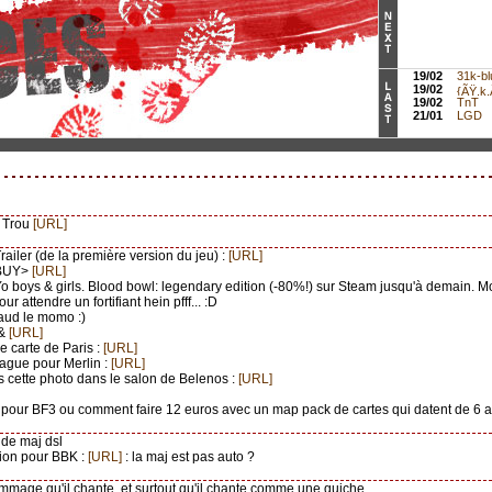
19/02
31k-bl
19/02
{ÃŸ.k.Ã
19/02
TnT
21/01
LGD
i Trou
[URL]
Trailer (de la première version du jeu) :
[URL]
 BUY>
[URL]
Yo boys & girls. Blood bowl: legendary edition (-80%!) sur Steam jusqu'à demain. Mo
our attendre un fortifiant hein pfff... :D
aud le momo :)
&
[URL]
ie carte de Paris :
[URL]
lague pour Merlin :
[URL]
ris cette photo dans le salon de Belenos :
[URL]
c pour BF3 ou comment faire 12 euros avec un map pack de cartes qui datent de 6 a
 de maj dsl
tion pour BBK :
[URL]
: la maj est pas auto ?
mmage qu'il chante, et surtout qu'il chante comme une quiche.