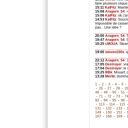
faire plusieurs clique
15:11
KalFitz
: Maint
15:08
Aragorn_54
:
15:06
KalFitz
: ok, j
14:53
KalFitz
: Souci
impossible de casser 
pas... Une idée ?
20:00
Aragorn_54
: 
19:47
Aragorn_54
: 
10:25
cMOUA
: Stea
19:00
steven100s
: 
22:12
Aragorn_54
: :
17:05
Destroyer
: vr
17:04
Destroyer
: le
15:25
BBk
: Mouarf, 
13:28
Merlin
: domma
1
-
2
-
3
-
4
-
5
-
-
26
-
27
-
28
-
2
48
-
49
-
50
-
51
-
71
-
72
-
73
-
7
93
-
94
-
95
-
96
-
113
-
114
-
115
131
-
132
-
133
-
149
-
150
-
151
-
167
-
168
-
169
-