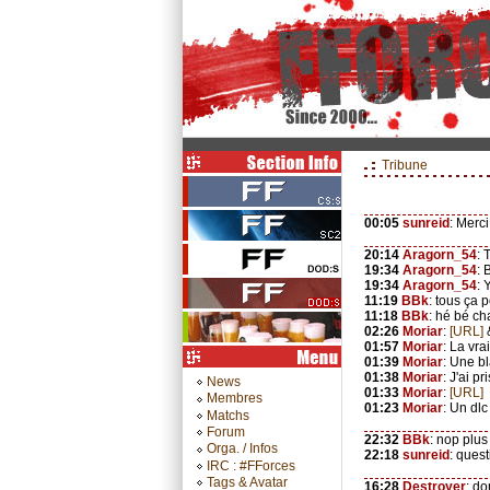
Tribune
00:05
sunreid
: Merc
20:14
Aragorn_54
: 
19:34
Aragorn_54
:
19:34
Aragorn_54
: 
11:19
BBk
: tous ça p
11:18
BBk
: hé bé ch
02:26
Moriar
:
[URL]
01:57
Moriar
: La vra
01:39
Moriar
: Une b
01:38
Moriar
: J'ai p
News
01:33
Moriar
:
[URL]
Membres
01:23
Moriar
: Un dl
Matchs
Forum
22:32
BBk
: nop plus
Orga. / Infos
22:18
sunreid
: ques
IRC : #FForces
Tags & Avatar
16:28
Destroyer
: do