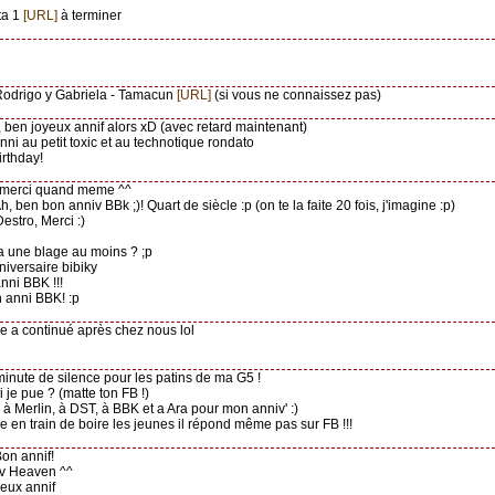
ta 1
[URL]
à terminer
Rodrigo y Gabriela - Tamacun
[URL]
(si vous ne connaissez pas)
, ben joyeux annif alors xD (avec retard maintenant)
nni au petit toxic et au technotique rondato
irthday!
, merci quand meme ^^
Ah, ben bon anniv BBk ;)! Quart de siècle :p (on te la faite 20 fois, j'imagine :p)
Destro, Merci :)
pa une blage au moins ? ;p
niversaire bibiky
nni BBK !!!
n anni BBK! :p
le a continué après chez nous lol
minute de silence pour les patins de ma G5 !
i je pue ? (matte ton FB !)
i à Merlin, à DST, à BBK et a Ara pour mon anniv' :)
re en train de boire les jeunes il répond même pas sur FB !!!
Bon annif!
iv Heaven ^^
yeux annif