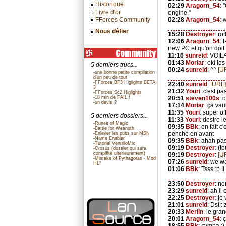
Historique
02:29
Aragorn_54
: 
Livre d'or
engine."
FForces Community
02:28
Aragorn_54
: 
Nous défier
15:28
Destroyer
: rof
12:06
Aragorn_54
: 
new PC et qu'on doit 
11:16
sunreid
: VOI
01:43
Moriar
: oki le
5 derniers trucs...
00:24
sunreid
: ^^
[U
-
une bonne petite compilation
d'un peu de tout
-
FForces BF3 Higlights BETA
22:40
sunreid
:
[URL]
3
21:32
Youri
: c'est pa
-
FForces Sc2 Higlights
-
18 min de FAIL !
20:51
steven100s
: 
-
un devis ?
17:14
Moriar
: ça va
11:35
Youri
: super o
5 derniers dossiers...
11:33
Youri
: destro l
-
Runes of Magic
09:35
BBk
: en fait 
-
Battle for Wesnoth
penché en avant
-
Enlever les pubs sur MSN
-
Name Enabler
09:35
BBk
: ahah pas
-
Tutoriel VentriloMix
09:19
Destroyer
: (t
-
Crosus (dossier qui sera
complêté ulterieurement)
09:19
Destroyer
:
[U
-
Mistake of Pythagoras - Mod
07:26
sunreid
: we wa
HL²
01:06
BBk
: Tsss :p 
23:50
Destroyer
: no
23:29
sunreid
: ah il
22:25
Destroyer
: je
21:01
sunreid
: Dst :
20:33
Merlin
: le gra
20:01
Aragorn_54
: 