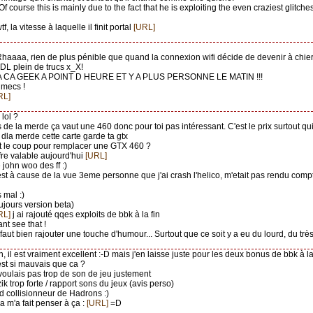
"Of course this is mainly due to the fact that he is exploiting the even craziest glitch
wtf, la vitesse à laquelle il finit portal
[URL]
l
Rhaaaa, rien de plus pénible que quand la connexion wifi décide de devenir à chier
DL plein de trucs x_X!
LA CA GEEK A POINT D HEURE ET Y A PLUS PERSONNE LE MATIN !!!
s mecs !
RL]
lol ?
s de la merde ça vaut une 460 donc pour toi pas intéressant. C'est le prix surtout qui l
c dla merde cette carte garde ta gtx
ut le coup pour remplacer une GTX 460 ?
ffre valable aujourd'hui
[URL]
e john woo des ff :)
c'est à cause de la vue 3eme personne que j'ai crash l'helico, m'etait pas rendu compt
 mal :)
oujours version beta)
RL]
j ai rajouté qqes exploits de bbk à la fin
nt see that !
Il faut bien rajouter une touche d'humour... Surtout que ce soit y a eu du lourd, du très
n, il est vraiment excellent :-D mais j'en laisse juste pour les deux bonus de bbk à la
 est si mauvais que ca ?
 voulais pas trop de son de jeu justement
 zik trop forte / rapport sons du jeux (avis perso)
nd collisionneur de Hadrons :)
ça m'a fait penser à ça :
[URL]
=D