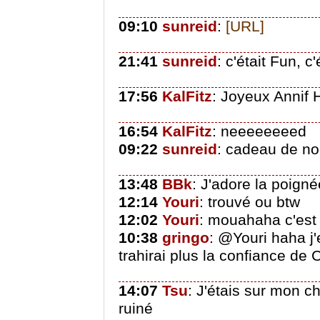
09:10
sunreid
:
[URL]
21:41
sunreid
: c'était Fun, c
17:56
KalFitz
: Joyeux Annif H
16:54
KalFitz
: neeeeeeeed
09:22
sunreid
: cadeau de no
13:48
BBk
: J'adore la poign
12:14
Youri
: trouvé ou btw
12:02
Youri
: mouahaha c'est
10:38
gringo
: @Youri haha j'
trahirai plus la confiance de
14:07
Tsu
: J'étais sur mon 
ruiné