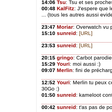
14:06
Tsu
: Tsu et ses proche
00:48
KalFitz
: J'espere que l
... (tous les autres aussi evi
23:47
Moriar
: Overwatch vu 
15:10
sunreid
:
[URL]
23:53
sunreid
:
[URL]
20:15
gringo
: Carbot parodie
15:29
Youri
: moi aussi :)
09:07
Merlin
: fini de préchar
12:52
Youri
: Merlin tu peux 
30Go :)
01:50
sunreid
: kameloot cont
00:42
sunreid
: t'as pas de p