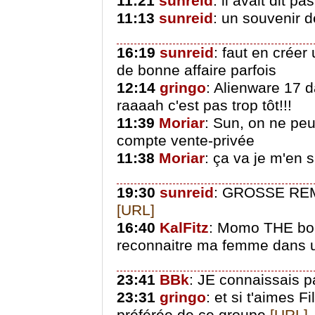
11:21
sunreid
: il avait dit pa
11:13
sunreid
: un souvenir 
16:19
sunreid
: faut en créer
de bonne affaire parfois
12:14
gringo
: Alienware 17 d
raaaah c'est pas trop tôt!!!
11:39
Moriar
: Sun, on ne peu
compte vente-privée
11:38
Moriar
: ça va je m'en 
19:30
sunreid
: GROSSE REM
[URL]
16:40
KalFitz
: Momo THE bou
reconnaitre ma femme dans u
23:41
BBk
: JE connaissais p
23:31
gringo
: et si t'aimes F