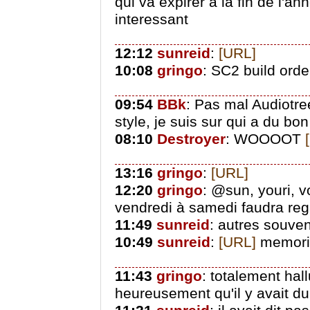
qui va expirer a la fin de l'a
interessant
12:12
sunreid
:
[URL]
10:08
gringo
: SC2 build orde
09:54
BBk
: Pas mal Audiotree
style, je suis sur qui a du bon
08:10
Destroyer
: WOOOOT
13:16
gringo
:
[URL]
12:20
gringo
: @sun, youri, v
vendredi à samedi faudra reg
11:49
sunreid
: autres souve
10:49
sunreid
:
[URL]
memori
11:43
gringo
: totalement hall
heureusement qu'il y avait d