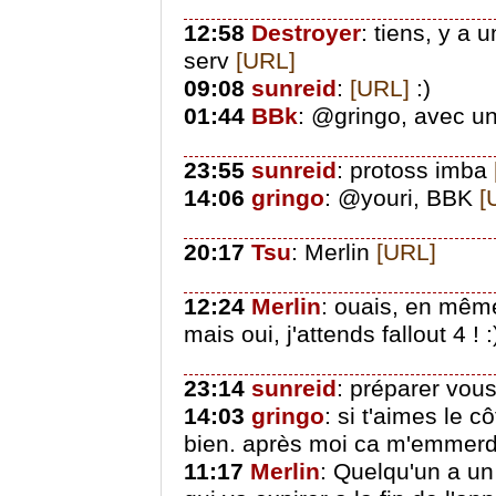
12:58
Destroyer
: tiens, y a
serv
[URL]
09:08
sunreid
:
[URL]
:)
01:44
BBk
: @gringo, avec un
23:55
sunreid
: protoss imba
14:06
gringo
: @youri, BBK
[
20:17
Tsu
: Merlin
[URL]
12:24
Merlin
: ouais, en mêm
mais oui, j'attends fallout 4 ! :
23:14
sunreid
: préparer vous
14:03
gringo
: si t'aimes le c
bien. après moi ca m'emmer
11:17
Merlin
: Quelqu'un a un 