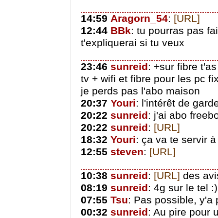
14:59
Aragorn_54
:
[URL]
12:44
BBk
: tu pourras pas fai
t'expliquerai si tu veux
23:46
sunreid
: +sur fibre t'
tv + wifi et fibre pour les pc 
je perds pas l'abo maison
20:37
Youri
: l'intérêt de gard
20:22
sunreid
: j'ai abo freeb
20:22
sunreid
:
[URL]
18:32
Youri
: ça va te servir 
12:55
steven
:
[URL]
10:38
sunreid
:
[URL]
des avi
08:19
sunreid
: 4g sur le tel 
07:55
Tsu
: Pas possible, y'a 
00:32
sunreid
: Au pire pour u