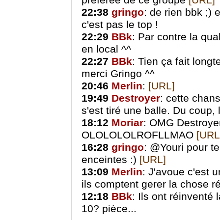
préférée de ce groupe
[URL]
22:38
gringo
: de rien bbk ;) 
c'est pas le top !
22:29
BBk
: Par contre la qua
en local ^^
22:27
BBk
: Tien ça fait long
merci Gringo ^^
20:46
Merlin
:
[URL]
19:49
Destroyer
: cette chan
s'est tiré une balle. Du coup, 
18:12
Moriar
: OMG Destroyer
OLOLOLOLROFLLMAO
[URL
16:28
gringo
: @Youri pour te
enceintes :)
[URL]
13:09
Merlin
: J'avoue c'est 
ils comptent gerer la chose ré
12:18
BBk
: Ils ont réinventé
10? pièce...