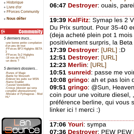
Historique
06:47
Destroyer
: ouais, pare
Livre d'or
FForces Community
19:39
KalFitz
: Symap les 2 Vi
Nous défier
Du Prix surtout. Pour 35-40 eu
(deja acheté plein pot 1 mois
5 derniers trucs...
positiviement surpris, la Bet
-
une bonne petite compilation
d'un peu de tout
17:39
Destroyer
:
[URL]
:D
-
FForces BF3 Higlights BETA
3
-
FForces Sc2 Higlights
12:51
Destroyer
:
[URL]
-
18 min de FAIL !
-
un devis ?
12:23
Merlin
:
[URL]
5 derniers dossiers...
10:51
sunreid
: passe me vo
-
Runes of Magic
-
Battle for Wesnoth
10:08
gringo
: ah et pas loin
-
Enlever les pubs sur MSN
-
Name Enabler
-
Tutoriel VentriloMix
09:51
gringo
: @Sun, Heaven.
-
Crosus (dossier qui sera
complêté ulterieurement)
coin pour une voiture diesel,
-
Mistake of Pythagoras - Mod
HL²
préférence berline, qui vous 
linker ici ! merci :)
17:06
Youri
: sympa
07:36
Destroyer
: PEW PEW