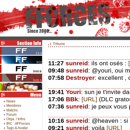
Tribune
11:27
sunreid
: ils ont osés :
09:48
sunreid
: @youri, oui m
07:58
Destroyer
: excellent ,
19:41
Youri
: sun je t'invite
17:06
BBk
:
[URL]
(DLC gratos
News
07:36
sunreid
: je peux vous 
Membres
Matchs
Forum
Orga. / Infos
10:16
sunreid
: @heaven : si 
IRC : #FForces
09:21
sunreid
: voila
[URL]
Tags & Avatar