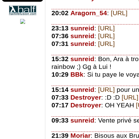
20:02
Aragorn_54
:
[URL]
23:13
sunreid
:
[URL]
07:36
sunreid
:
[URL]
07:31
sunreid
:
[URL]
15:32
sunreid
: Bon, Ara à tro
rainbow ;) Gg à Lui !
10:29
BBk
: Si tu paye le voy
15:14
sunreid
:
[URL]
pour une
07:33
Destroyer
: :D :D
[URL]
07:17
Destroyer
: OH YEAH
09:33
sunreid
: Vente privé 
21:39
Moriar
: Bisous aux Bru