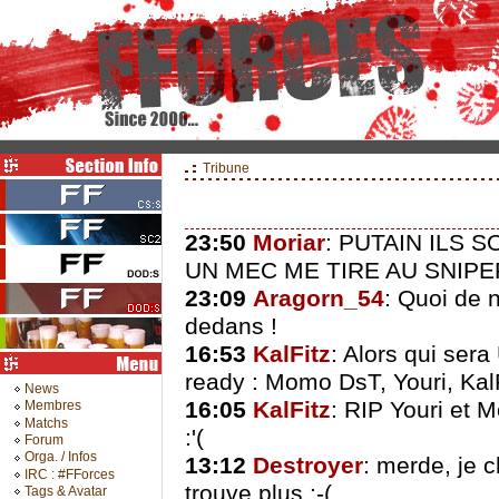
Tribune
23:50
Moriar
: PUTAIN ILS 
UN MEC ME TIRE AU SNIPE
23:09
Aragorn_54
: Quoi de n
dedans !
16:53
KalFitz
: Alors qui sera
ready : Momo DsT, Youri, Kal
News
16:05
KalFitz
: RIP Youri et 
Membres
Matchs
:'(
Forum
Orga. / Infos
13:12
Destroyer
: merde, je 
IRC : #FForces
trouve plus :-(
Tags & Avatar