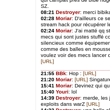
qui campait pres de blue ridg
SZ.
08:21
Destroyer
: merci bibik
02:28
Moriar
: D'ailleurs ce 
stream hack pour récupérer le
02:24
Moriar
: J'ai matté qq 
mecs qui sont justes stuffé 
silencieux comme équipement
comme des balles en mousse, 
voulez voir des mecs lancer
[URL]
21:55
BBk
: Hop :
[URL]
21:20
Moriar
:
[URL]
Singatur
15:41
Moriar
: Devinez qui qu
15:40
Youri
: lol
14:39
Destroyer
: merde, les 
exploits dans warZ
[URL]