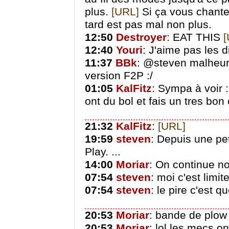
plus.
[URL]
Si ça vous chante
tard est pas mal non plus.
12:50
Destroyer
: EAT THIS
[
12:40
Youri
: J'aime pas les 
11:37
BBk
: @steven malheur
version F2P :/
01:05
KalFitz
: Sympa à voir 
ont du bol et fais un tres bo
21:32
KalFitz
:
[URL]
19:59
steven
: Depuis une pe
Play. ...
14:00
Moriar
: On continue no
07:54
steven
: moi c'est limit
07:54
steven
: le pire c'est qu
20:53
Moriar
: bande de plow
20:53
Moriar
: lol les mecs o