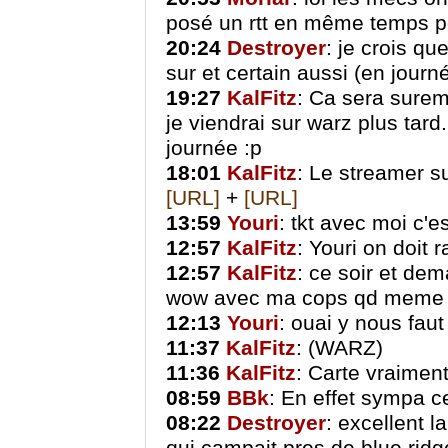
posé un rtt en même temps p
20:24
Destroyer
: je crois qu
sur et certain aussi (en journé
19:27
KalFitz
: Ca sera surem
je viendrai sur warz plus tar
journée :p
18:01
KalFitz
: Le streamer s
[URL]
+
[URL]
13:59
Youri
: tkt avec moi c'es
12:57
KalFitz
: Youri on doit 
12:57
KalFitz
: ce soir et dem
wow avec ma cops qd meme
12:13
Youri
: ouai y nous faut
11:37
KalFitz
: (WARZ)
11:36
KalFitz
: Carte vraime
08:59
BBk
: En effet sympa ce
08:22
Destroyer
: excellent 