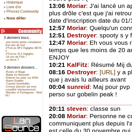
Historique
13:06
Moriar
: J'ai lancé un 
Livre d'or
FForces Community
plus drôle c'est que j'ai retro
Nous défier
date d'inscription date du 01/
12:57
Moriar
: Quelqu'un conna
12:51
Destroyer
: spooty s y f
5 derniers trucs...
12:47
Moriar
: Eh vous vous 
-
une bonne petite compilation
d'un peu de tout
-
FForces BF3 Higlights BETA
temps que les moins de 20 an
3
-
FForces Sc2 Higlights
ENJOY
-
18 min de FAIL !
-
un devis ?
10:21
KalFitz
: Résumé Mij d
5 derniers dossiers...
08:16
Destroyer
:
[URL]
y a p
-
Runes of Magic
-
Battle for Wesnoth
que j avais lu ailleurs avant
-
Enlever les pubs sur MSN
-
Name Enabler
-
Tutoriel VentriloMix
00:04
sunreid
: Maj pour pvp
-
Crosus (dossier qui sera
complêté ulterieurement)
perso sur gobelin peak !
-
Mistake of Pythagoras - Mod
HL²
20:11
steven
: classe sun
20:08
Moriar
: Personne ne co
communiquent plus depuis l'a
est celle du 30 novembre qui 