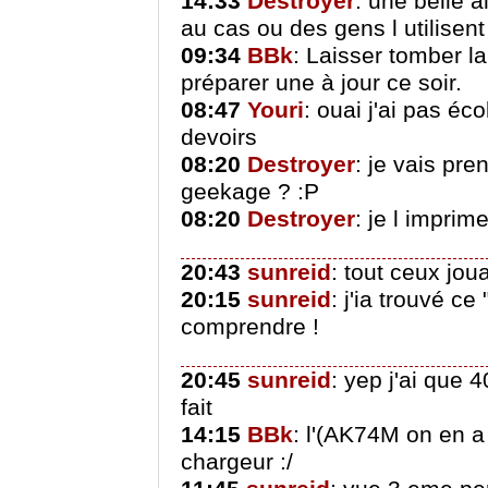
14:33
Destroyer
: une belle 
au cas ou des gens l utilisent
09:34
BBk
: Laisser tomber la
préparer une à jour ce soir.
08:47
Youri
: ouai j'ai pas éc
devoirs
08:20
Destroyer
: je vais pre
geekage ? :P
08:20
Destroyer
: je l imprim
20:43
sunreid
: tout ceux jou
20:15
sunreid
: j'ia trouvé ce
comprendre !
20:45
sunreid
: yep j'ai que 
fait
14:15
BBk
: l'(AK74M on en a
chargeur :/