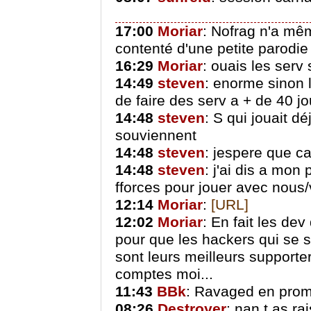
17:00
Moriar
: Nofrag n'a mêm
contenté d'une petite parodi
16:29
Moriar
: ouais les serv
14:49
steven
: enorme sinon 
de faire des serv a + de 40 j
14:48
steven
: S qui jouait d
souviennent
14:48
steven
: jespere que c
14:48
steven
: j'ai dis a mon 
fforces pour jouer avec nous/
12:14
Moriar
:
[URL]
12:02
Moriar
: En fait les de
pour que les hackers qui se so
sont leurs meilleurs supporte
comptes moi...
11:43
BBk
: Ravaged en promo
08:26
Destroyer
: nan t as ra