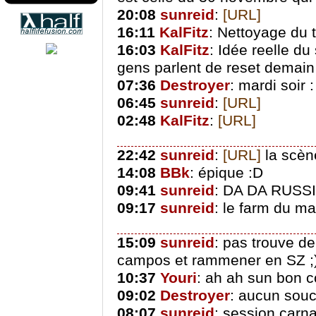
20:08
sunreid
:
[URL]
16:11
KalFitz
: Nettoyage du t
16:03
KalFitz
: Idée reelle d
gens parlent de reset demain
07:36
Destroyer
: mardi soir 
06:45
sunreid
:
[URL]
02:48
KalFitz
:
[URL]
22:42
sunreid
:
[URL]
la scène
14:08
BBk
: épique :D
09:41
sunreid
: DA DA RUSSI
09:17
sunreid
: le farm du mat
15:09
sunreid
: pas trouve d
campos et rammener en SZ ;
10:37
Youri
: ah ah sun bon c
09:02
Destroyer
: aucun souc
08:07
sunreid
: session carna