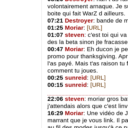
volontairement arnaque. Je su
boite qui fait WarZ d ailleurs.
07:21
Destroyer
: bande de 
01:25
Moriar
:
[URL]
01:07
steven
: c'est toi qui 
des la beta sinon jte fracasse
00:47
Moriar
: Eh ducon je pe
promo pour thanksgiving. Apr
l'as payé. Mais t'as raison tu
comment tu joues.
00:25
sunreid
:
[URL]
00:15
sunreid
:
[URL]
22:06
steven
: moriar gros ba
j'attendais alors que c'est lin
16:29
Moriar
: Une vidéo de 
marrant que je vous link. Il 
au fil des modes jusqu'à ce p