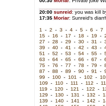
00:30
Moriar
: Private joke W
20:00
sunreid
: you was kill
17:35
Moriar
: Sunreid's diar
1
-
2
-
3
-
4
-
5
-
6
-
7
15
-
16
-
17
-
18
-
19
-
27
-
28
-
29
-
30
-
31
-
39
-
40
-
41
-
42
-
43
-
51
-
52
-
53
-
54
-
55
-
63
-
64
-
65
-
66
-
67
-
75
-
76
-
77
-
78
-
79
-
87
-
88
-
89
-
90
-
91
-
99
-
100
-
101
-
102
-
10
109
-
110
-
111
-
112
-
1
119
-
120
-
121
-
122
-
1
129
-
130
-
131
-
132
-
1
139
-
140
-
141
-
142
-
1