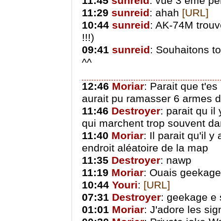
11:45
sunreid
: vue 3 eme per
11:29
sunreid
: ahah
[URL]
10:44
sunreid
: AK-74M trou
!!!)
09:41
sunreid
: Souhaitons t
^^
12:46
Moriar
: Parait que t'e
aurait pu ramasser 6 armes d
11:46
Destroyer
: parait qu i
qui marchent trop souvent da
11:40
Moriar
: Il parait qu'il
endroit aléatoire de la map
11:35
Destroyer
: nawp
11:19
Moriar
: Ouais geekage 
10:44
Youri
:
[URL]
07:31
Destroyer
: geekage e 
01:01
Moriar
: J'adore les si