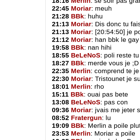
18:16
Merlin
: se soir pas gr
22:45
Moriar
: meuh
21:28
BBk
: huhu
21:13
Moriar
: Dis donc tu fai
21:13
Moriar
: [20:54:50] je 
21:12
Moriar
: han bbk le gay 
19:58
BBk
: nan hihi
18:55
BeLeNoS
: poli reste tu
18:27
BBk
: merde vous je ;D
22:35
Merlin
: comprend te je
22:30
Moriar
: Tristounet je s
18:01
Merlin
: rho
15:11
BBk
: ouai pas bete
13:08
BeLeNoS
: pas con
09:36
Moriar
: jvais me jeter
08:52
Fratergun
: lu
19:09
BBk
: Merlin a poile plu
23:53
Merlin
: Moriar a poile