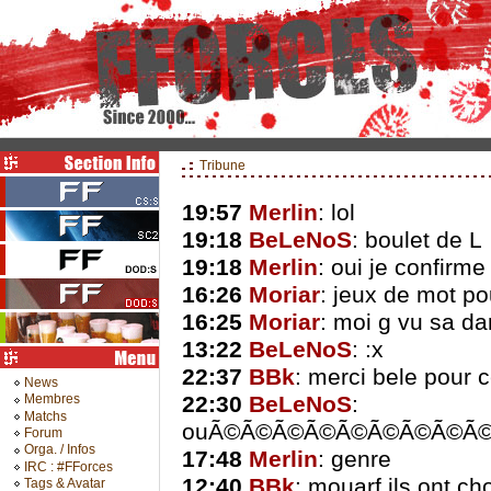
Tribune
19:57
Merlin
: lol
19:18
BeLeNoS
: boulet de L
19:18
Merlin
: oui je confirme
16:26
Moriar
: jeux de mot po
16:25
Moriar
: moi g vu sa 
13:22
BeLeNoS
: :x
22:37
BBk
: merci bele pour 
News
22:30
BeLeNoS
:
Membres
Matchs
ouÃ©Ã©Ã©Ã©Ã©Ã©Ã©Ã©Ã
Forum
Orga. / Infos
17:48
Merlin
: genre
IRC : #FForces
12:40
BBk
: mouarf ils ont 
Tags & Avatar