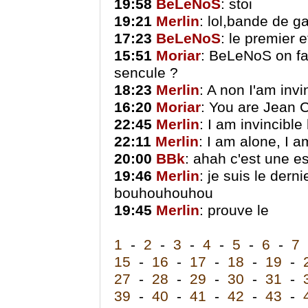
19:58
BeLeNoS
: stoi
19:21
Merlin
: lol,bande de g
17:23
BeLeNoS
: le premier 
15:51
Moriar
: BeLeNoS on fai
sencule ?
18:23
Merlin
: A non I'am inv
16:20
Moriar
: You are Jean 
22:45
Merlin
: I am invincib
22:11
Merlin
: I am alone, I 
20:00
BBk
: ahah c'est une e
19:46
Merlin
: je suis le der
bouhouhouhou
19:45
Merlin
: prouve le
1
-
2
-
3
-
4
-
5
-
6
-
7
15
-
16
-
17
-
18
-
19
-
27
-
28
-
29
-
30
-
31
-
39
-
40
-
41
-
42
-
43
-