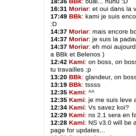
18:35
BBk
: ouai... huhu :D
16:31
Moriar
: et oui dans la 
17:49
BBk
: kami je suis en
:D
14:37
Moriar
: mais encore b
14:37
Moriar
: je suis la pad
14:37
Moriar
: eh moi aujourd
a BBk et Belenos )
12:42
Kami
: on boss, on bos
tu travailles :p
13:20
BBk
: glandeur, on bos
13:19
BBk
: tssss
12:35
Kami
: ^^
12:35
Kami
: je me suis leve
12:34
Kami
: Vs savez koi?
12:29
Kami
: ns 2.1 sera en fa
12:28
Kami
: NS v3.0 will be 
page for updates...