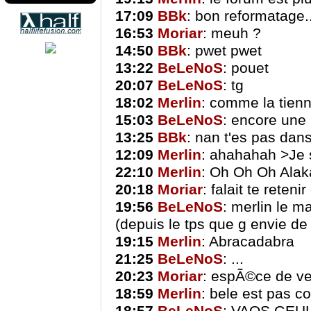
17:09
BBk
: bon reformatage.
16:53
Moriar
: meuh ?
14:50
BBk
: pwet pwet
13:22
BeLeNoS
: pouet
20:07
BeLeNoS
: tg
18:02
Merlin
: comme la tien
15:03
BeLeNoS
: encore une
13:25
BBk
: nan t'es pas dans
12:09
Merlin
: ahahahah >Je s
22:10
Merlin
: Oh Oh Oh Ala
20:18
Moriar
: falait te reten
19:56
BeLeNoS
: merlin le m
(depuis le tps que g envie de l
19:15
Merlin
: Abracadabra
21:25
BeLeNoS
: ...
20:23
Moriar
: espÃ©ce de ve
18:59
Merlin
: bele est pas c