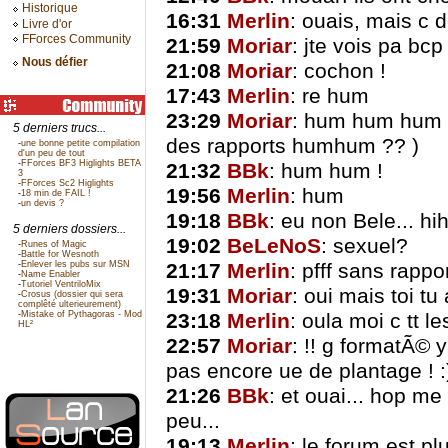
Historique
16:31
Merlin
: ouais, mais c d
Livre d'or
FForces Community
21:59
Moriar
: jte vois pa bcp
Nous défier
21:08
Moriar
: cochon !
17:43
Merlin
: re hum
23:29
Moriar
: hum hum hum ! 
5 derniers trucs...
des rapports humhum ?? )
-
une bonne petite compilation
d'un peu de tout
-
FForces BF3 Higlights BETA
21:32
BBk
: hum hum !
3
-
FForces Sc2 Higlights
19:56
Merlin
: hum
-
18 min de FAIL !
-
un devis ?
19:18
BBk
: eu non Bele... hih
5 derniers dossiers...
19:02
BeLeNoS
: sexuel?
-
Runes of Magic
-
Battle for Wesnoth
-
Enlever les pubs sur MSN
21:17
Merlin
: pfff sans rappo
-
Name Enabler
-
Tutoriel VentriloMix
19:31
Moriar
: oui mais toi t
-
Crosus (dossier qui sera
complêté ulterieurement)
-
Mistake of Pythagoras - Mod
23:18
Merlin
: oula moi c tt le
HL²
22:57
Moriar
: !! g formatÃ© 
pas encore ue de plantage ! :
21:26
BBk
: et ouai... hop m
peu...
19:13
Merlin
: le forum est p