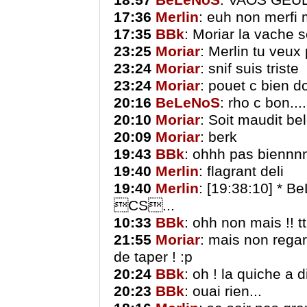
18:57
BeLeNoS
: VAOS GEU
17:36
Merlin
: euh non merfi
17:35
BBk
: Moriar la vache 
23:25
Moriar
: Merlin tu veu
23:24
Moriar
: snif suis triste
23:24
Moriar
: pouet c bien d
20:16
BeLeNoS
: rho c bon....
20:10
Moriar
: Soit maudit be
20:09
Moriar
: berk
19:43
BBk
: ohhh pas biennnn
19:40
Merlin
: flagrant deli
19:40
Merlin
: [19:38:10] * 
CS...
10:33
BBk
: ohh non mais !! t
21:55
Moriar
: mais non regar
de taper ! :p
20:24
BBk
: oh ! la quiche a 
20:23
BBk
: ouai rien...