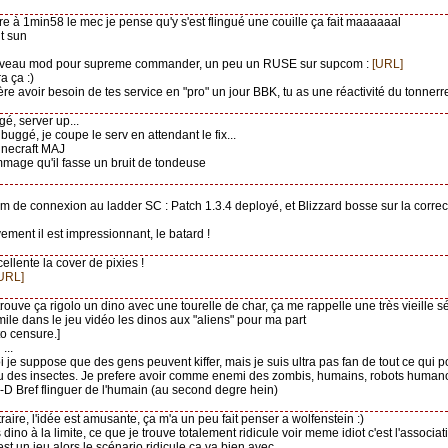
tre à 1min58 le mec je pense qu'y s'est flingué une couille ça fait maaaaaal
nt sun
uveau mod pour supreme commander, un peu un RUSE sur supcom :
[URL]
ra ça :)
père avoir besoin de tes service en "pro" un jour BBK, tu as une réactivité du tonne
gé, server up...
buggé, je coupe le serv en attendant le fix...
inecraft MAJ
mage qu'il fasse un bruit de tondeuse
em de connexion au ladder SC : Patch 1.3.4 deployé, et Blizzard bosse sur la corre
ivement il est impressionnant, le batard !
cellente la cover de pixies !
URL]
 trouve ça rigolo un dino avec une tourelle de char, ça me rappelle une très vieille sé
imile dans le jeu vidéo les dinos aux "aliens" pour ma part
to censure.]
...
i je suppose que des gens peuvent kiffer, mais je suis ultra pas fan de tout ce qui 
u des insectes. Je prefere avoir comme enemi des zombis, humains, robots humano
-D Bref flinguer de l'humain (au second degre hein)
traire, l'idée est amusante, ça m'a un peu fait penser a wolfenstein :)
s dino à la limite, ce que je trouve totalement ridicule voir meme idiot c'est l'associati
'est un jeu alors le scénario ridicule ça va bien avec.