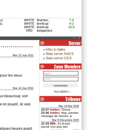
ue
WHITE
final live...
7-4
WHITE
live4cup
4-2
}
WHITE
live4cup
16-0
VRD
leetgamerz
-
<
>
Infos & régles
Stats server DoD:S
Mer 15 Juin 2011
Stats server CS:S
pour les vieux
Mar 14 Juin 2011
inscription...
plus beaucoup, voir
e en jouant. Je vais
Mar 19 Mai 2026
22:37
hidden
: Tinooo
22:36
hidden
: Hop, premier
message de l'année :p
Mar 9 Décembre 2025
21:10
BBk
: J'y ai pas
pensé non plus tien
quelques heures avant