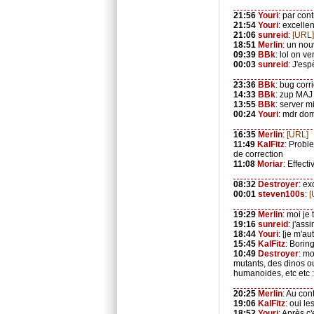
21:56
Youri
: par con
21:54
Youri
: excelle
21:06
sunreid
:
[URL]
18:51
Merlin
: un no
09:39
BBk
: lol on ve
00:03
sunreid
: J'es
23:36
BBk
: bug corri
14:33
BBk
: zup MAJ 
13:55
BBk
: server m
00:24
Youri
: mdr dom
16:35
Merlin
:
[URL]
11:49
KalFitz
: Probl
de correction
11:08
Moriar
: Effect
08:32
Destroyer
: ex
00:01
steven100s
:
[
19:29
Merlin
: moi je
19:16
sunreid
: j'ass
18:44
Youri
: [je m'au
15:45
KalFitz
: Boring 
10:49
Destroyer
: mo
mutants, des dinos o
humanoides, etc etc :
20:25
Merlin
: Au con
19:06
KalFitz
: oui le
18:52
Youri
: Après c