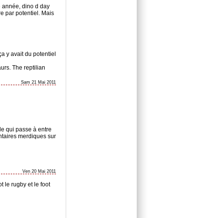
te année, dino d day
re par potentiel. Mais
a y avait du potentiel
urs. The reptilian
Sam 21 Mai 2011
lle qui passe à entre
ntaires merdiques sur
Ven 20 Mai 2011
t le rugby et le foot