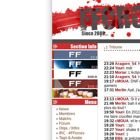
Tribune
23:29
Aragorn_54
: 
22:24
Youri
: mdr
22:23
Moriar
: L'écli
21:10
Aragorn_54
: 
19:17
cMOUA
: DNF 
gamers
17:31
Merlin
: Ayé, j'
23:13
cMOUA
: Si il
21:46
Merlin
: bah il
plus du tout !
News
19:50
Youri
: En 2011
Membres
me faire crucifier mai
Matchs
19:32
cMOUA
: et le
Forum
19:28
Youri
: :::)))
Orga. / Infos
19:27
Youri
: shake i
IRC : #FForces
19:26
Youri
: :)
Tags & Avatar
18:58
BBk
: je préci