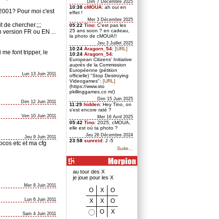
Dim 7 Décembre 2025
10:38
cMOUA
: ah oui en
e 2001? Pour moi c'est
effet !
Mer 3 Décembre 2025
it de chercher.;;;
05:22
Tino
: C'est pas les
25 ans soon ? en cadeau,
en version FR ou EN ...
la photo de cMOUA!!
Jeu 3 Juillet 2025
10:24
Aragorn_54
:
[URL]
 me font tripper, le
10:24
Aragorn_54
:
European Citizens' Initiative
auprès de la Commission
Européenne (pétition
Lun 13 Juin 2011
officielle) "Stop Destroying
Videogames":
[URL]
(https://www.sto
pkillinggames.co m/)
Dim 15 Juin 2025
Dim 12 Juin 2011
11:29
hidden
: Hey Tino, on
s'est encore raté ?
Ven 10 Juin 2011
Mer 16 Avril 2025
05:42
Tino
: 2025, cMOUA,
elle est où ta photo ?
Jeu 26 Décembre 2024
Jeu 9 Juin 2011
23:58
sunreid
: J -5
rocos etc et ma cfg
Suite...
au tour des X
je joue pour les X
Mer 8 Juin 2011
O
X
O
Lun 6 Juin 2011
X
X
O
O
X
Sam 4 Juin 2011