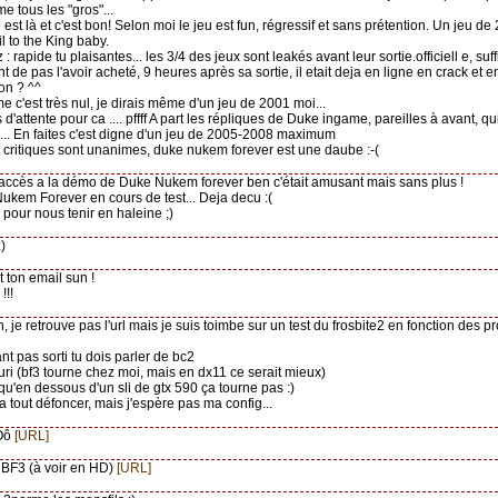
me tous les "gros"...
 est là et c'est bon! Selon moi le jeu est fun, régressif et sans prétention. Un jeu d
 to the King baby.
z : rapide tu plaisantes... les 3/4 des jeux sont leakés avant leur sortie.officiell e, suff
nt de pas l'avoir acheté, 9 heures après sa sortie, il etait deja en ligne en crack et 
on ? ^^
rme c'est très nul, je dirais même d'un jeu de 2001 moi...
 d'attente pour ca .... pffff A part les répliques de Duke ingame, pareilles à avant, qui
n... En faites c'est digne d'un jeu de 2005-2008 maximum
s critiques sont unanimes, duke nukem forever est une daube :-(
s accès a la démo de Duke Nukem forever ben c'était amusant mais sans plus !
ukem Forever en cours de test... Deja decu :(
pour nous tenir en haleine ;)
:)
t ton email sun !
!!!
, je retrouve pas l'url mais je suis toimbe sur un test du frosbite2 en fonction des p
ant pas sorti tu dois parler de bc2
ouri (bf3 tourne chez moi, mais en dx11 ce serait mieux)
t qu'en dessous d'un sli de gtx 590 ça tourne pas :)
va tout défoncer, mais j'espère pas ma config...
 Oô
[URL]
BF3 (à voir en HD)
[URL]