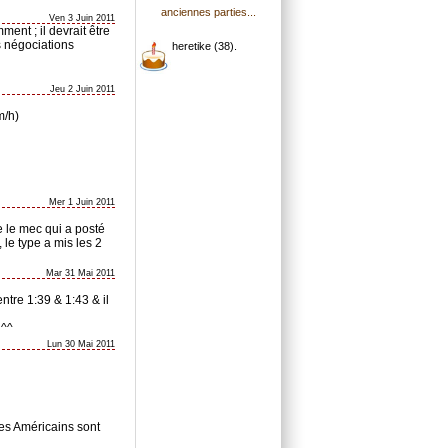
anciennes parties...
Ven 3 Juin 2011
ent ; il devrait être
s négociations
heretike (38).
Jeu 2 Juin 2011
m/h)
Mer 1 Juin 2011
e le mec qui a posté
 le type a mis les 2
Mar 31 Mai 2011
ntre 1:39 & 1:43 & il
 ^^
Lun 30 Mai 2011
les Américains sont