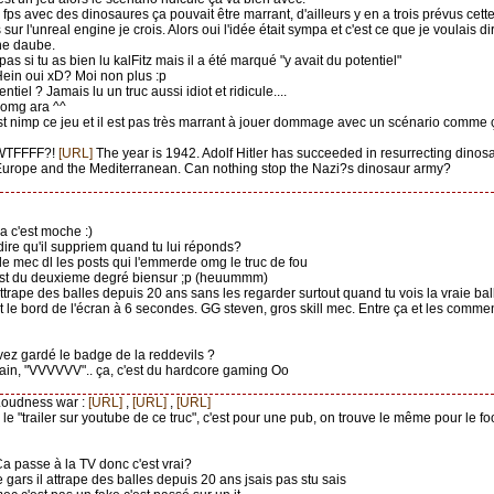
n fps avec des dinosaures ça pouvait être marrant, d'ailleurs y en a trois prévus cet
 sur l'unreal engine je crois. Alors oui l'idée était sympa et c'est ce que je voulais di
une daube.
 pas si tu as bien lu kalFitz mais il a été marqué "y avait du potentiel"
Hein oui xD? Moi non plus :p
entiel ? Jamais lu un truc aussi idiot et ridicule....
l omg ara ^^
est nimp ce jeu et il est pas très marrant à jouer dommage avec un scénario comme ç
 WTFFFF?!
[URL]
The year is 1942. Adolf Hitler has succeeded in resurrecting dinosa
Europe and the Mediterranean. Can nothing stop the Nazi?s dinosaur army?
 ça c'est moche :)
 dire qu'il suppriem quand tu lui réponds?
 le mec dl les posts qui l'emmerde omg le truc de fou
'est du deuxieme degré biensur ;p (heuummm)
 attrape des balles depuis 20 ans sans les regarder surtout quand tu vois la vraie ba
 le bord de l'écran à 6 secondes. GG steven, gros skill mec. Entre ça et les comme
avez gardé le badge de la reddevils ?
'tain, "VVVVVV".. ça, c'est du hardcore gaming Oo
Loudness war :
[URL]
,
[URL]
,
[URL]
vu le "trailer sur youtube de ce truc", c'est pour une pub, on trouve le même pour le foo
Ça passe à la TV donc c'est vrai?
le gars il attrape des balles depuis 20 ans jsais pas stu sais