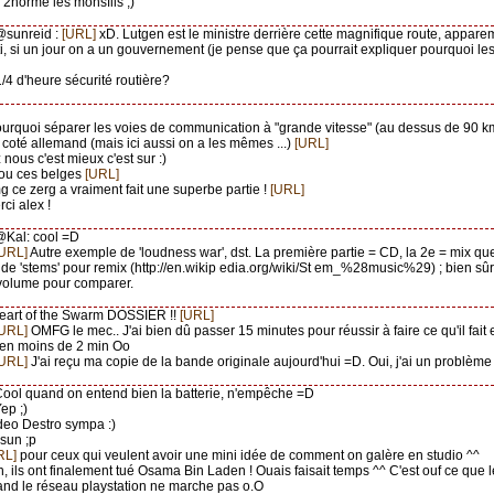
2norme les monsfils ;)
@sunreid :
[URL]
xD. Lutgen est le ministre derrière cette magnifique route, apparemm
i, si un jour on a un gouvernement (je pense que ça pourrait expliquer pourquoi le
 1/4 d'heure sécurité routière?
ourquoi séparer les voies de communication à "grande vitesse" (au dessus de 90 k
n coté allemand (mais ici aussi on a les mêmes ...)
[URL]
 nous c'est mieux c'est sur :)
 fou ces belges
[URL]
g ce zerg a vraiment fait une superbe partie !
[URL]
rci alex !
@Kal: cool =D
[URL]
Autre exemple de 'loudness war', dst. La première partie = CD, la 2e = mix qu
ir de 'stems' pour remix (http://en.wikip edia.org/wiki/St em_%28music%29) ; bien sûr,
olume pour comparer.
Heart of the Swarm DOSSIER !!
[URL]
[URL]
OMFG le mec.. J'ai bien dû passer 15 minutes pour réussir à faire ce qu'il fait e
p en moins de 2 min Oo
[URL]
J'ai reçu ma copie de la bande originale aujourd'hui =D. Oui, j'ai un problème
Cool quand on entend bien la batterie, n'empêche =D
Yep ;)
ideo Destro sympa :)
l sun ;p
RL]
pour ceux qui veulent avoir une mini idée de comment on galère en studio ^^
in, ils ont finalement tué Osama Bin Laden ! Ouais faisait temps ^^ C'est ouf ce que 
and le réseau playstation ne marche pas o.O