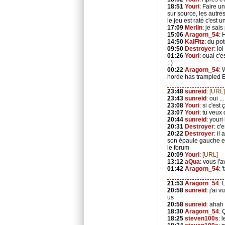
18:51
Youri
: Faire u
sur source, les autres
le jeu est raté c'est 
17:09
Merlin
: je sais
15:06
Aragorn_54
: 
14:50
KalFitz
: du pot
09:50
Destroyer
: lo
01:26
Youri
: ouai c'
:-)
00:22
Aragorn_54
:
horde has trampled 
23:48
sunreid
:
[URL]
23:43
sunreid
: oui ...
23:08
Youri
: si c'est
23:07
Youri
: tu veux
20:44
sunreid
: youri
20:31
Destroyer
: c
20:22
Destroyer
: il
son épaule gauche et
le forum
20:09
Youri
:
[URL]
13:12
aQua
: vous l'
01:42
Aragorn_54
: 
21:53
Aragorn_54
: 
20:58
sunreid
: j'ai 
us
20:58
sunreid
: ahah
18:30
Aragorn_54
: 
18:25
steven100s
: 