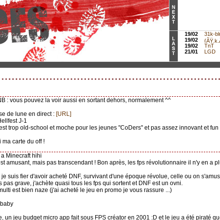
19/02
31k-bl
19/02
{ÃŸ.k.Ã
19/02
TnT
21/01
LGD
NB : vous pouvez la voir aussi en sortant dehors, normalement ^^
pse de lune en direct :
[URL]
Hellfest J-1
est trop old-school et moche pour les jeunes "CoDers" et pas assez innovant et fun 
ai ma carte du off !
 y a Minecraft hihi
 est amusant, mais pas transcendant ! Bon après, les fps révolutionnaire il n'y en a 
 je suis fier d'avoir acheté DNF, survivant d'une époque révolue, celle ou on s'amus
s pas grave, j'achète quasi tous les fps qui sortent et DNF est un ovni.
 multi est bien naze (j'ai acheté le jeu en promo je vous rassure ...)
t baby
se, un jeu budget micro app fait sous FPS créator en 2001 :D et le jeu a été piraté 