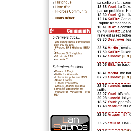
Historique
sa sortie en fait, com
18:38
Youri
: Le Duke
Livre d'or
pas un problème. Hail
FForces Community
18:30
Youri
: @ Kalfit
Nous défier
12:14
KalFitz
: Conte
Rapide n'empeche n
10:41
BBk
: je confi
09:48
KalFitz
: 12 ans
reste est assez bido
5 derniers trucs...
09:30
Destroyer
: le
-
une bonne petite compilation
d'un peu de tout
23:54
Merlin
: j'avai
-
FForces BF3 Higlights BETA
3
17:50
KalFitz
: DukeN
-
FForces Sc2 Higlights
17:42
sunreid
:
[URL]
-
18 min de FAIL !
-
un devis ?
19:06
BBk
: I'm back 
5 derniers dossiers...
-
Runes of Magic
18:41
Moriar
: me fau
-
Battle for Wesnoth
07:20
sunreid
:
[URL]
-
Enlever les pubs sur MSN
-
Name Enabler
-
Tutoriel VentriloMix
22:57
sunreid
: nonon
-
Crosus (dossier qui sera
complêté ulterieurement)
suffisait
-
Mistake of Pythagoras - Mod
22:07
Youri
: bf3 n'ér
HL²
20:08
sunreid
: lol y
18:57
Youri
: y paraî
17:48
dante71
: Bf3 
22:52
Aragorn_54
:
23:25
cMOUA
: OMG 