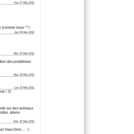
Ven 27 Mai 2011
rre (comme nous ^^)
Jeu 26 Mai 2011
Mer 25 Mai 2011
ction des problèmes
Mar 24 Mai 2011
Lun 23 Mai 2011
rie ! :D
porte sur des animaux
ides, aliens
Dim 22 Mai 2011
on Nazi-Dino ... :-)