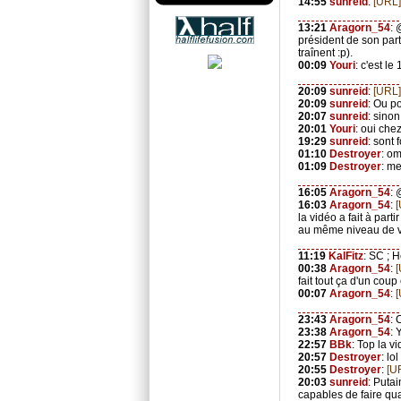
14:55
sunreid
:
[URL]
13:21
Aragorn_54
: 
président de son part
traînent :p).
00:09
Youri
: c'est le
20:09
sunreid
:
[URL]
20:09
sunreid
: Ou p
20:07
sunreid
: sino
20:01
Youri
: oui chez
19:29
sunreid
: sont
01:10
Destroyer
: om
01:09
Destroyer
: me
16:05
Aragorn_54
: 
16:03
Aragorn_54
:
la vidéo a fait à part
au même niveau de v
11:19
KalFitz
: SC ; 
00:38
Aragorn_54
:
fait tout ça d'un cou
00:07
Aragorn_54
:
23:43
Aragorn_54
: 
23:38
Aragorn_54
: 
22:57
BBk
: Top la v
20:57
Destroyer
: lo
20:55
Destroyer
:
[U
20:03
sunreid
: Puta
capables de faire qu