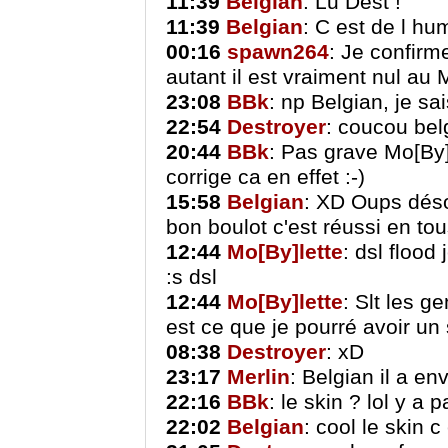
11:39
Belgian
: Lu Dest !
11:39
Belgian
: C est de l hu
00:16
spawn264
: Je confirm
autant il est vraiment nul au 
23:08
BBk
: np Belgian, je sai
22:54
Destroyer
: coucou bel
20:44
BBk
: Pas grave Mo[By]l
corrige ca en effet :-)
15:58
Belgian
: XD Oups déso
bon boulot c'est réussi en to
12:44
Mo[By]lette
: dsl flood
:s dsl
12:44
Mo[By]lette
: Slt les g
est ce que je pourré avoir u
08:38
Destroyer
: xD
23:17
Merlin
: Belgian il a en
22:16
BBk
: le skin ? lol y a 
22:02
Belgian
: cool le skin c 