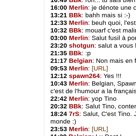
16:49
BBk
: roh... tu sais bie
16:00
Merlin
: je dénote une c
13:21
BBk
: bahh mais si :-)
12:33
Merlin
: beuh quoi, l'e
10:32
BBk
: mouarf c'est mali
03:00
Merlin
: Salut fusil à p
23:20
shotgun
: salut a vous
21:35
BBk
: :p
21:17
Belgian
: Non mais en f
09:53
Merlin
:
[URL]
12:12
spawn264
: Yes !!!
10:43
Merlin
: Belgian, Spawn
c'est de l'humour a la françai
22:42
Merlin
: yop Tino
20:32
BBk
: Salut Tino, conten
18:24
7rS
: Salut, C'est Tino. 
monde :)
23:53
Merlin
:
[URL]