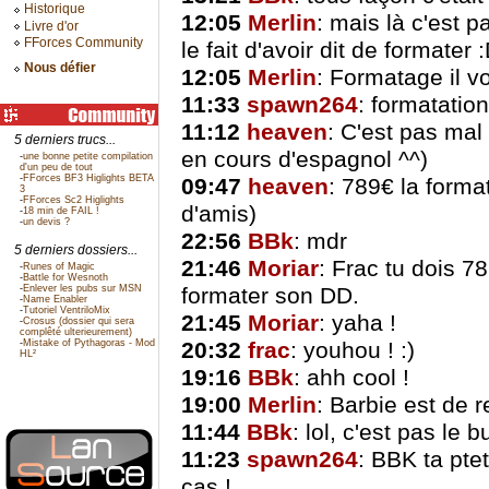
Historique
12:05
Merlin
: mais là c'est p
Livre d'or
FForces Community
le fait d'avoir dit de formater 
Nous défier
12:05
Merlin
: Formatage il vo
11:33
spawn264
: formatation
11:12
heaven
: C'est pas mal 
5 derniers trucs...
en cours d'espagnol ^^)
-
une bonne petite compilation
d'un peu de tout
-
FForces BF3 Higlights BETA
09:47
heaven
: 789€ la format
3
-
FForces Sc2 Higlights
d'amis)
-
18 min de FAIL !
-
un devis ?
22:56
BBk
: mdr
5 derniers dossiers...
21:46
Moriar
: Frac tu dois 78
-
Runes of Magic
-
Battle for Wesnoth
-
Enlever les pubs sur MSN
formater son DD.
-
Name Enabler
-
Tutoriel VentriloMix
21:45
Moriar
: yaha !
-
Crosus (dossier qui sera
complêté ulterieurement)
-
Mistake of Pythagoras - Mod
20:32
frac
: youhou ! :)
HL²
19:16
BBk
: ahh cool !
19:00
Merlin
: Barbie est de re
11:44
BBk
: lol, c'est pas le b
11:23
spawn264
: BBK ta pte
cas !