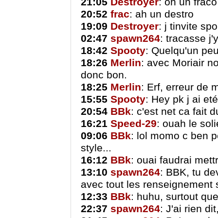
21:05
Destroyer
: oh un fraco
20:52
frac
: ah un destro
19:09
Destroyer
: j tinvite sp
02:47
spawn264
: tracasse j'
18:42
Spooty
: Quelqu'un peut
18:26
Merlin
: avec Moriair n
donc bon.
18:25
Merlin
: Erf, erreur de 
15:55
Spooty
: Hey pk j ai e
20:54
BBk
: c'est net ca fait d
16:21
Speed-29
: ouah le soli
09:06
BBk
: lol momo c ben p
style...
16:12
BBk
: ouai faudrai mett
13:10
spawn264
: BBK, tu de
avec tout les renseignement 
12:33
BBk
: huhu, surtout que l
22:37
spawn264
: J'ai rien d