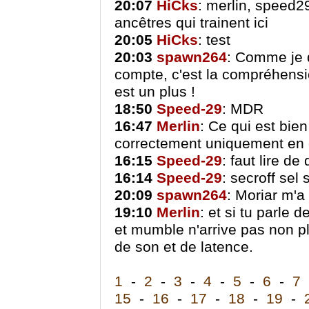
20:07
HiCks
: merlin, speed2
ancêtres qui trainent ici
20:05
HiCks
: test
20:03
spawn264
: Comme je d
compte, c'est la compréhensi
est un plus !
18:50
Speed-29
: MDR
16:47
Merlin
: Ce qui est bie
correctement uniquement en é
16:15
Speed-29
: faut lire de
16:14
Speed-29
: secroff sel
20:09
spawn264
: Moriar m'a
19:10
Merlin
: et si tu parle
et mumble n'arrive pas non plu
de son et de latence.
1
-
2
-
3
-
4
-
5
-
6
-
7
15
-
16
-
17
-
18
-
19
-