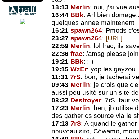
18:13
Merlin
: oui, j'ai vue 
16:44
BBk
: Arf bien domage..
quelques annee maintenent
16:21
spawn264
: Pmods c'es
23:27
spawn264
:
[URL]
22:59
Merlin
: lol frac, ils sa
22:36
frac
: /amsg please joi
19:21
BBk
: :-)
19:15
WzEr
: yop les gayzou
11:31
7rS
: bon, je tacherai ve
09:43
Merlin
: je crois que c'
aussi peu usité sur un site de
08:22
Destroyer
: 7rS, faut v
17:23
Merlin
: ben, jb utilise
des gather cs source via le si
17:13
7rS
: A quand le gather 
nouveau site, Céwame, montr