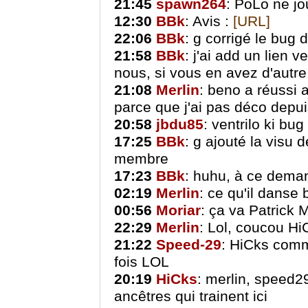
21:45
spawn264
: PoLo ne jo
12:30
BBk
: Avis :
[URL]
22:06
BBk
: g corrigé le bug d
21:58
BBk
: j'ai add un lien 
nous, si vous en avez d'autr
21:08
Merlin
: beno a réussi a
parce que j'ai pas déco depuis
20:58
jbdu85
: ventrilo ki bug
17:25
BBk
: g ajouté la visu 
membre
17:23
BBk
: huhu, à ce demand
02:19
Merlin
: ce qu'il danse b
00:56
Moriar
: ça va Patrick
22:29
Merlin
: Lol, coucou H
21:22
Speed-29
: HiCks comme
fois LOL
20:19
HiCks
: merlin, speed2
ancêtres qui trainent ici