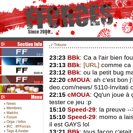
Tribune
23:23
BBk
: Ca a l'air bien f
23:13
BBk
:
[URL]
comme ca c
23:12
BBk
: ou la petit bug 
22:20
cMOUA
: ah c'est bon j
deo.com/news/ 5110-Invitati 
22:15
cMOUA
: Qq'un joue à 
tester ce jeu :p
News
15:10
Speed-29
: la preuve -
Membres
Matchs
15:10
Speed-29
: momo a lai
Forum
Orga. / Infos
il est GAYS lol
IRC : #FForces
13:21
BBk
: tous façon c'etait
Tags & Avatar