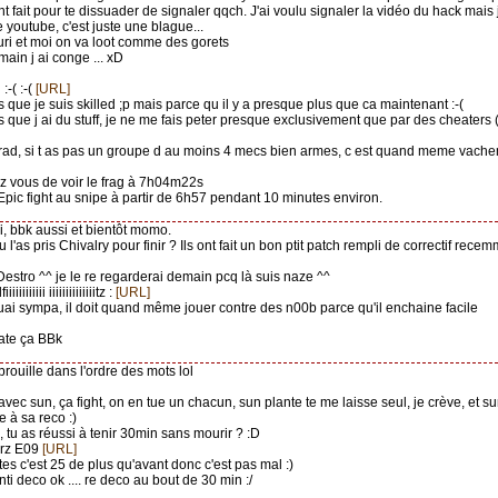
nt fait pour te dissuader de signaler qqch. J'ai voulu signaler la vidéo du hack mais
youtube, c'est juste une blague...
uri et moi on va loot comme des gorets
main j ai conge ... xD
l :-( :-(
[URL]
s que je suis skilled ;p mais parce qu il y a presque plus que ca maintenant :-(
s que j ai du stuff, je ne me fais peter presque exclusivement que par des cheaters (
orad, si t as pas un groupe d au moins 4 mecs bien armes, c est quand meme vach
ez vous de voir le frag à 7h04m22s
pic fight au snipe à partir de 6h57 pendant 10 minutes environ.
'ai, bbk aussi et bientôt momo.
tu l'as pris Chivalry pour finir ? Ils ont fait un bon ptit patch rempli de correctif rece
estro ^^ je le re regarderai demain pcq là suis naze ^^
iiiiiiiiiiii iiiiiiiiiiiiiitz :
[URL]
uai sympa, il doit quand même jouer contre des n00b parce qu'il enchaine facile
te ça BBk
mbrouille dans l'ordre des mots lol
 avec sun, ça fight, on en tue un chacun, sun plante te me laisse seul, je crève, et 
e à sa reco :)
, tu as réussi à tenir 30min sans mourir ? :D
arz E09
[URL]
tes c'est 25 de plus qu'avant donc c'est pas mal :)
nti deco ok .... re deco au bout de 30 min :/