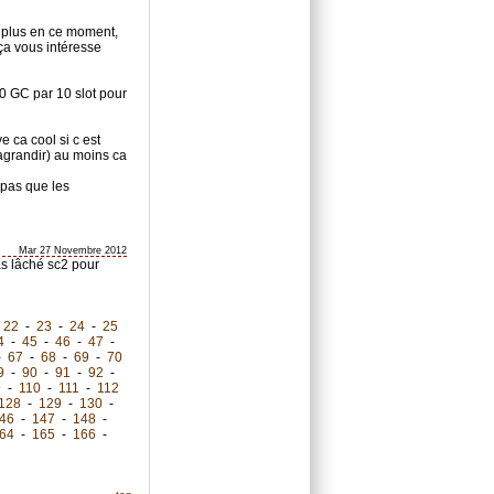
 plus en ce moment,
ça vous intéresse
00 GC par 10 slot pour
e ca cool si c est
 agrandir) au moins ca
t pas que les
Mar 27 Novembre 2012
as lâché sc2 pour
-
22
-
23
-
24
-
25
4
-
45
-
46
-
47
-
-
67
-
68
-
69
-
70
9
-
90
-
91
-
92
-
9
-
110
-
111
-
112
128
-
129
-
130
-
46
-
147
-
148
-
64
-
165
-
166
-