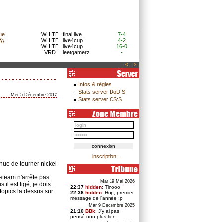
ue
WHITE
final live...
7-4
WHITE
live4cup
4-2
}
WHITE
live4cup
16-0
VRD
leetgamerz
-
<
>
Infos & régles
Stats server DoD:S
Mer 5 Décembre 2012
Stats server CS:S
inscription...
tinue de tourner nickel
 steam n'arrête pas
Mar 19 Mai 2026
il est figé, je dois
22:37
hidden
: Tinooo
topics la dessus sur
22:36
hidden
: Hop, premier
message de l'année :p
Mar 9 Décembre 2025
21:10
BBk
: J'y ai pas
pensé non plus tien