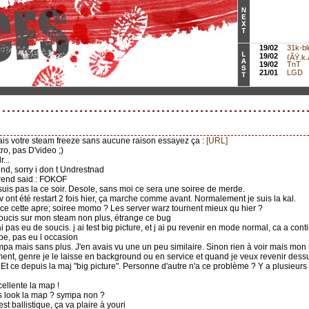
19/02
31k-bl
19/02
{ÃŸ.k.Ã
19/02
TnT
21/01
LGD
mais votre steam freeze sans aucune raison essayez ça :
[URL]
tro, pas D'video ;)
...
rend, sorry i don t Undrestnad
firend said : FOKOF
 suis pas la ce soir. Desole, sans moi ce sera une soiree de merde.
rv ont été restart 2 fois hier, ça marche comme avant. Normalement je suis la kal.
la ce cette apre; soiree momo ? Les server warz tournent mieux qu hier ?
soucis sur mon steam non plus, étrange ce bug
ai pas eu de soucis. j ai test big picture, et j ai pu revenir en mode normal, ca a con
pe, pas eu l occasion
ympa mais sans plus. J'en avais vu une un peu similaire. Sinon rien à voir mais mon
ent, genre je le laisse en background ou en service et quand je veux revenir dessus 
Et ce depuis la maj "big picture". Personne d'autre n'a ce problème ? Y a plusieurs 
cellente la map !
 as look la map ? sympa non ?
test ballistique, ça va plaire à youri