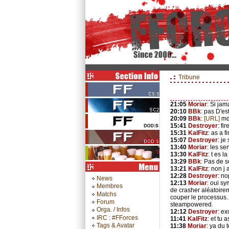
Tribune
21:05
Moriar
: Si ja
20:10
BBk
: pas D'es
20:09
BBk
:
[URL]
mdr
15:41
Destroyer
: fi
15:31
KalFitz
: as a 
15:07
Destroyer
: je
13:40
Moriar
: les se
13:30
KalFitz
: t es 
13:29
BBk
: Pas de 
13:21
KalFitz
: non j 
12:28
Destroyer
: no
News
12:13
Moriar
: oui s
Membres
de crasher aléatoirem
Matchs
couper le processus. 
Forum
steampowered.
Orga. / Infos
12:12
Destroyer
: ex
IRC : #FForces
11:41
KalFitz
: et tu
Tags & Avatar
11:38
Moriar
: ya du 