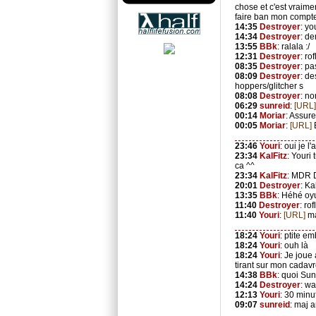
chose et c'est vraime
faire ban mon compte 
14:35
Destroyer
: yo
14:34
Destroyer
: de
13:55
BBk
: ralala :/
12:31
Destroyer
: rof
08:35
Destroyer
: pa
08:09
Destroyer
: de
hoppers/glitcher s
08:08
Destroyer
: n
06:29
sunreid
:
[URL]
00:14
Moriar
: Assur
00:05
Moriar
:
[URL]
E
23:46
Youri
: oui je l
23:34
KalFitz
: Youri 
ca ^^
23:34
KalFitz
: MDR D
20:01
Destroyer
: Kalf
13:35
BBk
: Héhé oy
11:40
Destroyer
: rofl
11:40
Youri
:
[URL]
ma
18:24
Youri
: ptite e
18:24
Youri
: ouh là
18:24
Youri
: Je joue
tirant sur mon cadavr
14:38
BBk
: quoi Sun
14:24
Destroyer
: w
12:13
Youri
: 30 minu
09:07
sunreid
: maj a