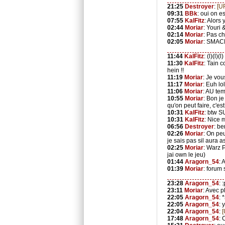
21:25
Destroyer
:
[U
09:31
BBk
: oui on e
07:55
KalFitz
: Alors
02:44
Moriar
: Youri
02:14
Moriar
: Pas c
02:05
Moriar
: SMAC
11:44
KalFitz
: (l)(l)(
11:30
KalFitz
: Tain 
hein !!
11:19
Moriar
: Je vou
11:17
Moriar
: Euh lo
11:06
Moriar
: AU tem
10:55
Moriar
: Bon je
qu'on peut faire, c'es
10:31
KalFitz
: btw S
10:31
KalFitz
: Nice 
06:56
Destroyer
: be
02:26
Moriar
: On pe
je sais pas sil aura 
02:25
Moriar
: Warz 
jai own le jeu)
01:44
Aragorn_54
: 
01:39
Moriar
: forum 
23:28
Aragorn_54
: 
23:11
Moriar
: Avec p
22:05
Aragorn_54
: 
22:05
Aragorn_54
: 
22:04
Aragorn_54
:
17:48
Aragorn_54
: 