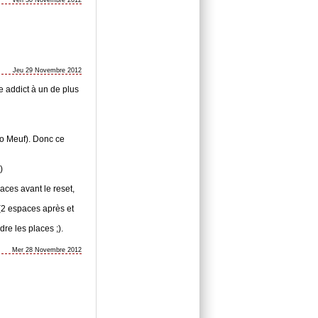
Ven 30 Novembre 2012
Jeu 29 Novembre 2012
e addict à un de plus
 No Meuf). Donc ce
)
aces avant le reset,
 (2 espaces après et
re les places ;).
Mer 28 Novembre 2012