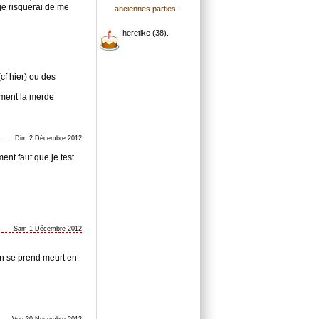
 je risquerai de me
anciennes parties...
heretike (38).
cf hier) ou des
ement la merde
Dim 2 Décembre 2012
mment faut que je test
Sam 1 Décembre 2012
sun se prend meurt en