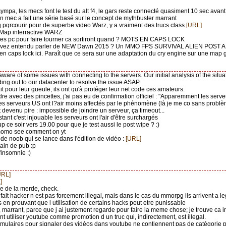
sympa, les mecs font le test du alt f4, le gars reste connecté quasiment 10 sec avant
n mec a fait une série basé sur le concept de mythbuster marrant
 q pqrcourir pour de superbe video Warz, y a vraiment des trucs class
[URL]
Map interractive WARZ
t les pc pour faire tourner ca sortiront quand ? MOTS EN CAPS LOCK
 avez entendu parler de NEW Dawn 2015 ? Un MMO FPS SURVIVAL ALIEN POS
 en caps lock ici. Paraît que ce sera sur une adaptation du cry engine sur une ma
aware of some issues with connecting to the servers. Our initial analysis of the situ
ing out to our datacenter to resolve the issue ASAP.
ait pour leur gueule, ils ont qu'à protéger leur net code ces amateurs.
dre avec des pincettes, j'ai pas eu de confirmation officiel : "Apparemment les serve
 serveurs US ont l?air moins affectés par le phénomène (là je me co sans problè
st devenu pire : impossible de joindre un serveur, ça timeout...
nstant c'est injouable les serveurs ont l'air d'être surchargés
up ce soir vers 19.00 pour que je test aussi le post wipe ? :)
 momo see comment on yt
 de noob qui se lance dans l'édition de vidéo :
[URL]
tain de pub :p
'insomnie :)
URL]
]
re de la merde, check.
 fait hacker n est pas forcement illegal, mais dans le cas du mmorpg ils arrivent a le
en prouvant que l utilisation de certains hacks peut etre punissable
, marrant, parce que j ai justement regarde pour faire la meme chose; je trouve ca
nt utiliser youtube comme promotion d un truc qui, indirectement, est illegal.
ormulaires pour signaler des vidéos dans youtube ne contiennent pas de catégorie 