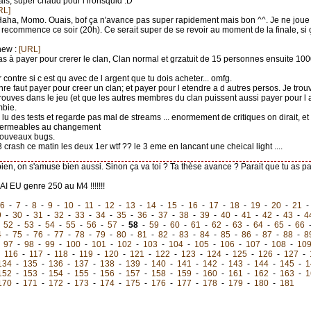
ais, super chaud pour l ironsquid :D
RL]
Haha, Momo. Ouais, bof ça n'avance pas super rapidement mais bon ^^. Je ne joue
 recommence ce soir (20h). Ce serait super de se revoir au moment de la finale, si 
new :
[URL]
pas à payer pour crerer le clan, Clan normal et grzatuit de 15 personnes ensuite 10
r contre si c est qu avec de l argent que tu dois acheter... omfg.
nre faut payer pour creer un clan; et payer pour l etendre a d autres persos. Je trouv
trouves dans le jeu (et que les autres membres du clan puissent aussi payer pour l
mbie.
ai lu des tests et regarde pas mal de streams ... enormement de critiques on dirait, e
permeables au changement
nouveaux bugs.
3 crash ce matin les deux 1er wtf ?? le 3 eme en lancant une cheical light ....
 bien, on s'amuse bien aussi. Sinon ça va toi ? Ta thèse avance ? Parait que tu as p
AI EU genre 250 au M4 !!!!!!!
6
-
7
-
8
-
9
-
10
-
11
-
12
-
13
-
14
-
15
-
16
-
17
-
18
-
19
-
20
-
21
9
-
30
-
31
-
32
-
33
-
34
-
35
-
36
-
37
-
38
-
39
-
40
-
41
-
42
-
43
-
4
-
52
-
53
-
54
-
55
-
56
-
57
-
58
-
59
-
60
-
61
-
62
-
63
-
64
-
65
-
66
4
-
75
-
76
-
77
-
78
-
79
-
80
-
81
-
82
-
83
-
84
-
85
-
86
-
87
-
88
-
8
-
97
-
98
-
99
-
100
-
101
-
102
-
103
-
104
-
105
-
106
-
107
-
108
-
10
-
116
-
117
-
118
-
119
-
120
-
121
-
122
-
123
-
124
-
125
-
126
-
127
-
134
-
135
-
136
-
137
-
138
-
139
-
140
-
141
-
142
-
143
-
144
-
145
-
1
152
-
153
-
154
-
155
-
156
-
157
-
158
-
159
-
160
-
161
-
162
-
163
-
1
170
-
171
-
172
-
173
-
174
-
175
-
176
-
177
-
178
-
179
-
180
-
181