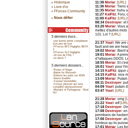
11:38
Moriar
:
[URL]
Historique
11:36
Moriar
: Tiens 
Livre d'or
11:35
Moriar
: huhu u
FForces Community
11:27
KalFitz
: Foru;
Nous défier
11:00
KalFitz
:
[URL]
08:34
Destroyer
: e
03:20
Moriar
: Vous
mettez d'autres mots
1/2). Lol ?
[URL]
5 derniers trucs...
-
une bonne petite compilation
21:37
Youri
: We are 
d'un peu de tout
fault and we are head
-
FForces BF3 Higlights BETA
3
19:02
Moriar
: Bienf 
-
FForces Sc2 Higlights
19:01
Moriar
: A pren
-
18 min de FAIL !
-
un devis ?
d?attaques DDOS. Les
18:55
Moriar
: Et c'e
5 derniers dossiers...
16:01
Youri
: pour l'i
-
Runes of Magic
14:15
KalFitz
: qqun 
-
Battle for Wesnoth
14:15
KalFitz
: nice
-
Enlever les pubs sur MSN
13:09
Moriar
: Putain
-
Name Enabler
-
Tutoriel VentriloMix
08:11
Destroyer
: pu
-
Crosus (dossier qui sera
04:09
Youri
: putain d
complêté ulterieurement)
-
Mistake of Pythagoras - Mod
03:47
Youri
:
[URL]
HL²
21:28
Moriar
: omg
[
21:22
Youri
: wtf
[URL
17:18
Destroyer
: Di
17:08
Destroyer
: en
permbans de hackers 
17:06
Destroyer
: ah
honteux qu ils puisse
17:01
Moriar
: Les f