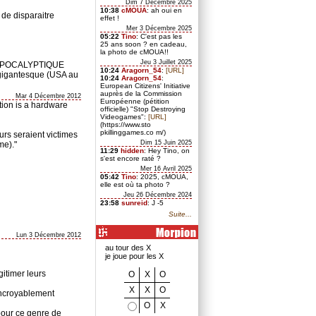
Dim 7 Décembre 2025
10:38
cMOUA
: ah oui en
 de disparaitre
effet !
Mer 3 Décembre 2025
05:22
Tino
: C'est pas les
25 ans soon ? en cadeau,
la photo de cMOUA!!
Jeu 3 Juillet 2025
T APOCALYPTIQUE
10:24
Aragorn_54
:
[URL]
p gigantesque (USA au
10:24
Aragorn_54
:
European Citizens' Initiative
auprès de la Commission
Mar 4 Décembre 2012
Européenne (pétition
ation is a hardware
officielle) "Stop Destroying
Videogames":
[URL]
(https://www.sto
pkillinggames.co m/)
urs seraient victimes
Dim 15 Juin 2025
me)."
11:29
hidden
: Hey Tino, on
s'est encore raté ?
Mer 16 Avril 2025
05:42
Tino
: 2025, cMOUA,
elle est où ta photo ?
Jeu 26 Décembre 2024
23:58
sunreid
: J -5
Suite...
Lun 3 Décembre 2012
au tour des X
je joue pour les X
gitimer leurs
O
X
O
X
X
O
 incroyablement
O
X
pour ce genre de