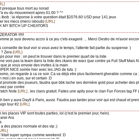
RL]
st presque tous mort au norad
 y'a eu du mouvement apres 01.00 ? ^^
 & Ibob : la réponse à votre question était $2076.60 USD pour 141 jeux
her les mecs (merci isboub)
[URL]
K MY BITCH UP CHEATORS
l) ZERATOR !!!!!!
comme je susi devenu accro à ce jeu c'ets exageré .... Merci Destro de m'avoir encor
s conseille de tout voir si vous avez le temps, l'attente fait partie du suspense :)
l ? Zera
[URL]
ps pour moi : on peut le trouver dans le premier quart de la liste
 ne vois pas la team dans la liste des ckans de warz (par contre ya Full Stuff Mais
t que je vous envoie des invites à la main.
UPER NICE soirée hier avec les JAG de tutu :)
momo, on regarde à ca ce soir. Ca va déjà etre plus facilement gherable comme ca :
n moi j en suis, sur et certain :D
ut promote des joueurs, faudra que bbk lache ses dernière gold pour acheter des pl
assez par contre
Patch Note
[URL]
, les clans gratuit. Faites une aplly pour le clan Fun Forces tag FF
Ah ben y aura Day9 à Paris, aussi. Faudra pas tarder pour voir qui est chaud et prend
sign tour #2
[URL]
:p les places VIP sont toutes parties, lol (c'est le premier jour, hein).
laisir Ara
*s
y a des places normale et des vip ;)
[URL]
C'était super sympa comme weekend :D