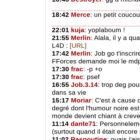
18:42
Merce
: un petit couco
22:01
kuja
: yoplaboum !
21:55
Merlin
: Alala, il y a 
L4D :
[URL]
17:42
Merlin
: Job go t'inscrir
FForces demande moi le mdp
17:30
frac
: -p +o
17:30
frac
: psef
16:55
Job.3.14
: trop deg pour
dans sa vie
15:17
Moriar
: C'est à cause
degré dont l'humour noire es
monde devient chiant à creve
11:14
dante71
: Personnelemen
(surtout quand il était encore 
11:02
Raspoutine
: ouais j'ai