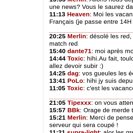
une news? Vous le saurez dan
11:13
Heaven
: Moi les vaca
Français (je passe entre 14H 
20:25
Merlin
: désolé les red,
match red
15:40
dante71
: moi après mo
14:44
Toxic
: hihi.Au fait, t
allez devoir subir :)
14:25
dag
: vos gueules les é
13:41
PoLo
: hihi jy suis dep
11:05
Toxic
: c'est les vaca
21:05
Tipexxx
: on vous atte
15:57
BBk
: Orage de merde t
15:21
Merlin
: Merci de penser
serveur qui sera coupé !
11:21
supra-light
: alor les 