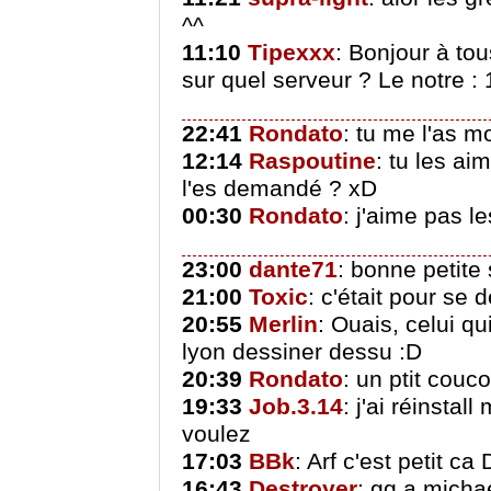
^^
11:10
Tipexxx
: Bonjour à tou
sur quel serveur ? Le notre :
22:41
Rondato
: tu me l'as mo
12:14
Raspoutine
: tu les ai
l'es demandé ? xD
00:30
Rondato
: j'aime pas 
23:00
dante71
: bonne petite
21:00
Toxic
: c'était pour se 
20:55
Merlin
: Ouais, celui qu
lyon dessiner dessu :D
20:39
Rondato
: un ptit couc
19:33
Job.3.14
: j'ai réinstal
voulez
17:03
BBk
: Arf c'est petit ca
16:43
Destroyer
: gg a micha