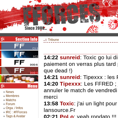
Tribune
14:22
sunreid
: Toxic go lui d
paiement on verras plus tard 
que dead !)
14:21
sunreid
: Tipexxx : les 
14:20
Tipexxx
: Les FFRED ; 
annuler le match de vendredi
News
merci
Membres
Matchs
13:58
Toxic
: j'ai un light pou
Forum
Orga. / Infos
lansource.Fr
IRC : #FForces
02:21
PoLo
: yeah rondato !!!
Tags & Avatar