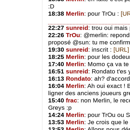
:D
18:38
Merlin
: pour TrOu :
[U
22:27
sunreid
: trou oui mais
22:26
TrOu
: @merlin: repond
proposé @sun: tu me confirme
19:30
sunreid
: inscrit :
[URL]
18:25
Merlin
: pour les dodeu
17:40
Merlin
: Momo ça va te
16:51
sunreid
: Rondato t'es y
16:13
Rondato
: ah? d'accord
16:04
Merlin
: Ah oui exact ! 
ligner des anciens joueurs gr
15:40
frac
: non Merlin, le rec
Greys :p
14:24
Merlin
: pour TrOu ou S
13:53
Merlin
: Je crois que le
13:53
Merlin
: Allons nous d