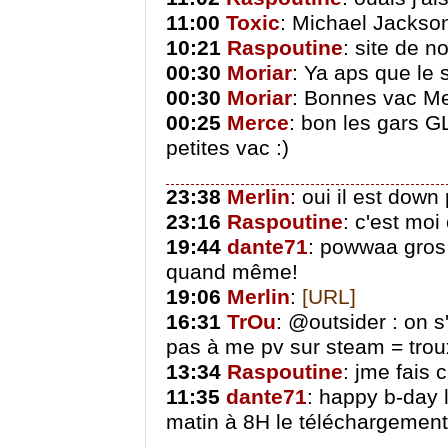
11:00
Toxic
: Michael Jackson
10:21
Raspoutine
: site de n
00:30
Moriar
: Ya aps que le 
00:30
Moriar
: Bonnes vac Me
00:25
Merce
: bon les gars G
petites vac :)
23:38
Merlin
: oui il est dow
23:16
Raspoutine
: c'est moi
19:44
dante71
: powwaa gros 
quand même!
19:06
Merlin
:
[URL]
16:31
TrOu
: @outsider : on s
pas à me pv sur steam = tro
13:34
Raspoutine
: jme fais 
11:35
dante71
: happy b-day l
matin à 8H le téléchargemen