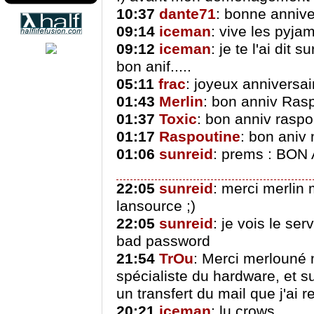
10:37
dante71
: bonne annive
09:14
iceman
: vive les pyja
09:12
iceman
: je te l'ai dit 
bon anif.....
05:11
frac
: joyeux anniversa
01:43
Merlin
: bon anniv Ras
01:37
Toxic
: bon anniv raspo
01:17
Raspoutine
: bon aniv 
01:06
sunreid
: prems : BON 
22:05
sunreid
: merci merlin m
lansource ;)
22:05
sunreid
: je vois le s
bad password
21:54
TrOu
: Merci merlouné 
spécialiste du hardware, et su
un transfert du mail que j'ai re
20:21
iceman
: lu,crows