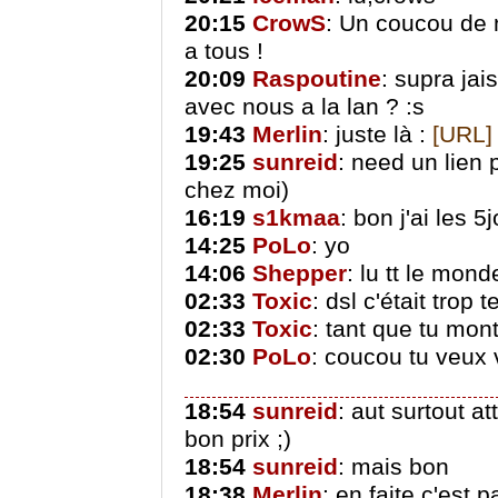
20:15
CrowS
: Un coucou de n
a tous !
20:09
Raspoutine
: supra jai
avec nous a la lan ? :s
19:43
Merlin
: juste là :
[URL]
19:25
sunreid
: need un lien p
chez moi)
16:19
s1kmaa
: bon j'ai les 
14:25
PoLo
: yo
14:06
Shepper
: lu tt le mon
02:33
Toxic
: dsl c'était trop 
02:33
Toxic
: tant que tu mont
02:30
PoLo
: coucou tu veux 
18:54
sunreid
: aut surtout a
bon prix ;)
18:54
sunreid
: mais bon
18:38
Merlin
: en faite c'est 