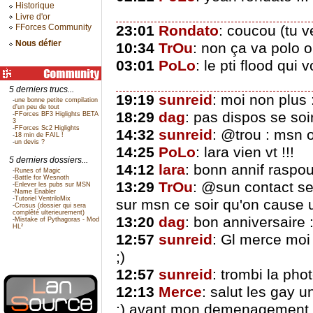
Historique
Livre d'or
FForces Community
23:01
Rondato
: coucou (tu v
Nous défier
10:34
TrOu
: non ça va polo o
03:01
PoLo
: le pti flood qui
5 derniers trucs...
19:19
sunreid
: moi non plus 
-
une bonne petite compilation
d'un peu de tout
18:29
dag
: pas dispos se soir
-
FForces BF3 Higlights BETA
3
-
FForces Sc2 Higlights
14:32
sunreid
: @trou : msn 
-
18 min de FAIL !
-
un devis ?
14:25
PoLo
: lara vien vt !!!
5 derniers dossiers...
14:12
lara
: bonn annif raspo
-
Runes of Magic
-
Battle for Wesnoth
13:29
TrOu
: @sun contact seb
-
Enlever les pubs sur MSN
-
Name Enabler
-
Tutoriel VentriloMix
sur msn ce soir qu'on cause u
-
Crosus (dossier qui sera
complêté ulterieurement)
13:20
dag
: bon anniversaire :
-
Mistake of Pythagoras - Mod
HL²
12:57
sunreid
: Gl merce moi 
;)
12:57
sunreid
: trombi la photo
12:13
Merce
: salut les gay
:) avant mon demenagement :