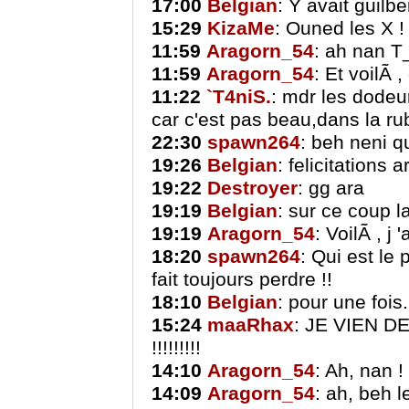
17:00
Belgian
: Y avait guilb
15:29
KizaMe
: Ouned les X ! 
11:59
Aragorn_54
: ah nan T
11:59
Aragorn_54
: Et voilÃ
11:22
`T4niS.
: mdr les dodeu
car c'est pas beau,dans la r
22:30
spawn264
: beh neni q
19:26
Belgian
: felicitations 
19:22
Destroyer
: gg ara
19:19
Belgian
: sur ce coup l
19:19
Aragorn_54
: VoilÃ , j 
18:20
spawn264
: Qui est le
fait toujours perdre !!
18:10
Belgian
: pour une fois.
15:24
maaRhax
: JE VIEN 
!!!!!!!!!
14:10
Aragorn_54
: Ah, nan !
14:09
Aragorn_54
: ah, beh 