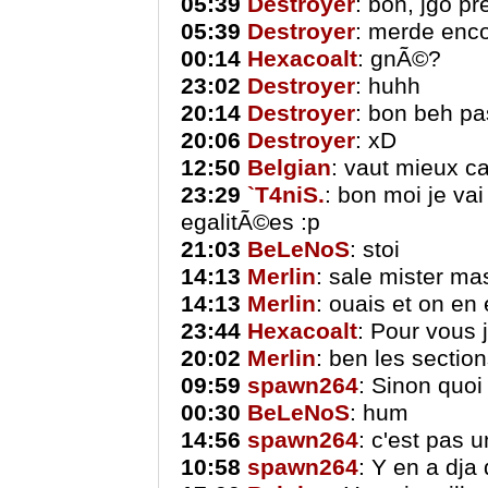
05:39
Destroyer
: bon, jgo p
05:39
Destroyer
: merde enc
00:14
Hexacoalt
: gnÃ©?
23:02
Destroyer
: huhh
20:14
Destroyer
: bon beh pas
20:06
Destroyer
: xD
12:50
Belgian
: vaut mieux c
23:29
`T4niS.
: bon moi je vai
egalitÃ©es :p
21:03
BeLeNoS
: stoi
14:13
Merlin
: sale mister m
14:13
Merlin
: ouais et on en 
23:44
Hexacoalt
: Pour vous 
20:02
Merlin
: ben les section
09:59
spawn264
: Sinon quoi
00:30
BeLeNoS
: hum
14:56
spawn264
: c'est pas 
10:58
spawn264
: Y en a dja