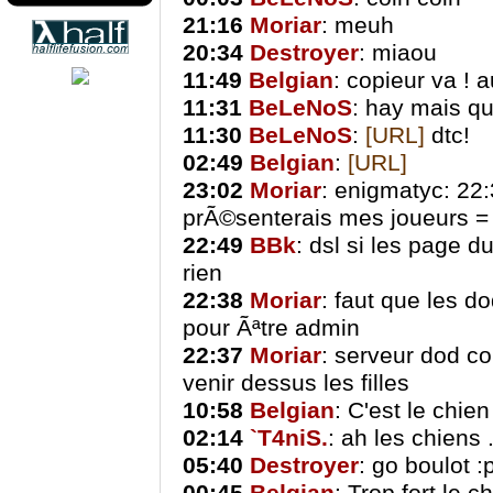
21:16
Moriar
: meuh
20:34
Destroyer
: miaou
11:49
Belgian
: copieur va ! 
11:31
BeLeNoS
: hay mais qu
11:30
BeLeNoS
:
[URL]
dtc!
02:49
Belgian
:
[URL]
23:02
Moriar
: enigmatyc: 22:
prÃ©senterais mes joueurs = 
22:49
BBk
: dsl si les page d
rien
22:38
Moriar
: faut que les d
pour Ãªtre admin
22:37
Moriar
: serveur dod co
venir dessus les filles
10:58
Belgian
: C'est le chie
02:14
`T4niS.
: ah les chiens .
05:40
Destroyer
: go boulot :