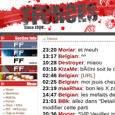
Tribune
23:20
Moriar
: et meuh
13:17
Belgian
: ^^
10:28
Destroyer
: miaou
03:16
KizaMe
: bÃ©ni soit le c
02:46
Belgian
:
[URL]
02:25
Belgian
: moi jsuis chez
23:19
maaRhax
: bon les X z
News
14:47
Belgian
: les mefaits de
Membres
Matchs
21:01
BBk
: allez dans "Deta
Forum
Orga. / Infos
modifier cette parti
IRC : #FForces
20:36
Moriar
: SVP Veuillez i
Tags & Avatar