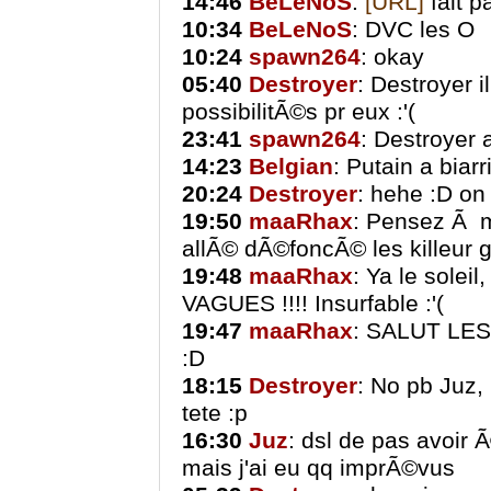
14:46
BeLeNoS
:
[URL]
fait p
10:34
BeLeNoS
: DVC les O
10:24
spawn264
: okay
05:40
Destroyer
: Destroyer i
possibilitÃ©s pr eux :'(
23:41
spawn264
: Destroyer
14:23
Belgian
: Putain a biarr
20:24
Destroyer
: hehe :D on
19:50
maaRhax
: Pensez Ã m
allÃ© dÃ©foncÃ© les killeur g
19:48
maaRhax
: Ya le soleil
VAGUES !!!! Insurfable :'(
19:47
maaRhax
: SALUT LES 
:D
18:15
Destroyer
: No pb Juz, 
tete :p
16:30
Juz
: dsl de pas avoir 
mais j'ai eu qq imprÃ©vus