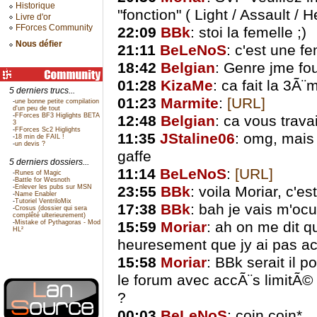
Historique
"fonction" ( Light / Assault / 
Livre d'or
FForces Community
22:09
BBk
: stoi la femelle ;)
Nous défier
21:11
BeLeNoS
: c'est une fe
18:42
Belgian
: Genre jme fo
01:28
KizaMe
: ca fait la 3Ã¨
5 derniers trucs...
01:23
Marmite
:
[URL]
-
une bonne petite compilation
d'un peu de tout
-
FForces BF3 Higlights BETA
12:48
Belgian
: ca vous travai
3
-
FForces Sc2 Higlights
11:35
JStaline06
: omg, mais 
-
18 min de FAIL !
-
un devis ?
gaffe
5 derniers dossiers...
11:14
BeLeNoS
:
[URL]
-
Runes of Magic
-
Battle for Wesnoth
-
Enlever les pubs sur MSN
23:55
BBk
: voila Moriar, c'est
-
Name Enabler
-
Tutoriel VentriloMix
17:38
BBk
: bah je vais m'ocu
-
Crosus (dossier qui sera
complêté ulterieurement)
-
Mistake of Pythagoras - Mod
15:59
Moriar
: ah on me dit q
HL²
heuresement que jy ai pas a
15:58
Moriar
: BBk serait il 
le forum avec accÃ¨s limitÃ©
?
00:03
BeLeNoS
: coin coin*