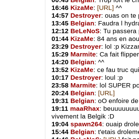
00:45
Belgian
: Trop fort le c
16:46
KizaMe
:
[URL]
^^
14:57
Destroyer
: ouas on te
13:45
Belgian
: Faudra l hydr
12:12
BeLeNoS
: Tu passera 
01:44
KizaMe
: 84 ans en aou
23:29
Destroyer
: lol :p Kizz
15:29
Marmite
: Ca fait flippe
14:20
Belgian
: ^^
13:52
KizaMe
: ce fau truc qui
10:17
Destroyer
: loul :p
23:58
Marmite
: lol SUPER po
20:24
Belgian
:
[URL]
19:31
Belgian
: oO enfoire de
19:11
maaRhax
: beuuuuuuuuu
vivement la Belgik :D
19:04
spawn264
: ouaip drol
15:44
Belgian
: t'etais drolem