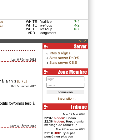
ue
WHITE
final live...
7-4
WHITE
live4cup
4-2
}
WHITE
live4cup
16-0
VRD
leetgamerz
-
<
>
Infos & régles
Stats server DoD:S
Lun 6 Février 2012
Stats server CS:S
à la fin :)
[URL]
Dim 5 Février 2012
inscription...
difs fov/binds lerp à
Mar 19 Mai 2026
22:37
hidden
: Tinooo
22:36
hidden
: Hop, premier
message de l'année :p
Sam 4 Février 2012
Mar 9 Décembre 2025
21:10
BBk
: J'y ai pas
pensé non plus tien