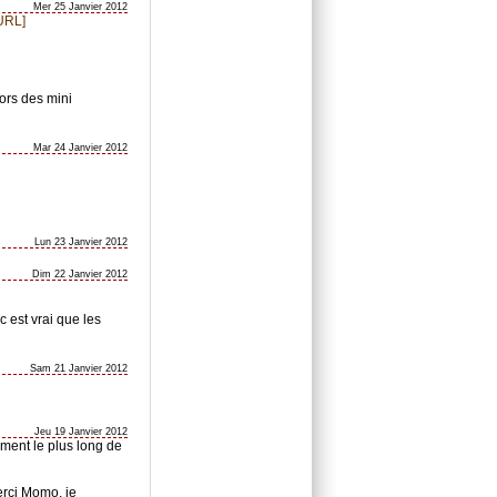
Mer 25 Janvier 2012
URL]
lors des mini
Mar 24 Janvier 2012
Lun 23 Janvier 2012
Dim 22 Janvier 2012
c est vrai que les
Sam 21 Janvier 2012
Jeu 19 Janvier 2012
ement le plus long de
erci Momo, je