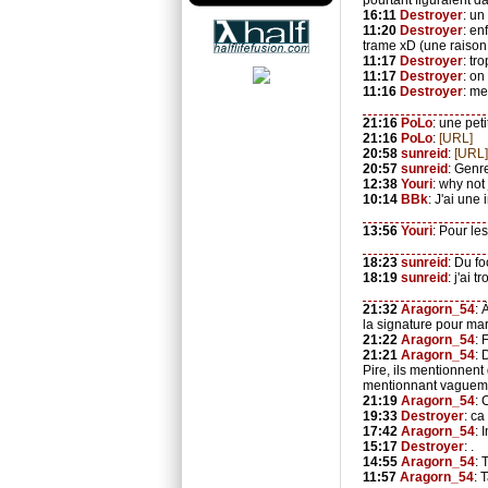
pourtant figuraient da
16:11
Destroyer
: un
11:20
Destroyer
: en
trame xD (une raison
11:17
Destroyer
: tr
11:17
Destroyer
: on
11:16
Destroyer
: me
21:16
PoLo
: une pet
21:16
PoLo
:
[URL]
20:58
sunreid
:
[URL]
20:57
sunreid
: Genr
12:38
Youri
: why not 
10:14
BBk
: J'ai une
13:56
Youri
: Pour le
18:23
sunreid
: Du f
18:19
sunreid
: j'ai 
21:32
Aragorn_54
: 
la signature pour m
21:22
Aragorn_54
: 
21:21
Aragorn_54
: 
Pire, ils mentionnen
mentionnant vagueme
21:19
Aragorn_54
: 
19:33
Destroyer
: ca
17:42
Aragorn_54
: 
15:17
Destroyer
: .
14:55
Aragorn_54
: 
11:57
Aragorn_54
: 