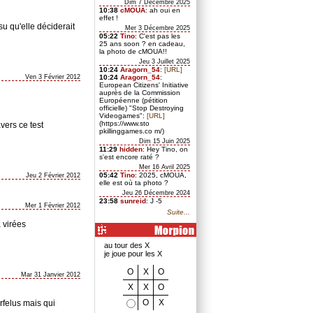
Dim 7 Décembre 2025
10:38
cMOUA
: ah oui en
effet !
 su qu'elle déciderait
Mer 3 Décembre 2025
05:22
Tino
: C'est pas les
25 ans soon ? en cadeau,
la photo de cMOUA!!
Jeu 3 Juillet 2025
10:24
Aragorn_54
:
[URL]
Ven 3 Février 2012
10:24
Aragorn_54
:
European Citizens' Initiative
auprès de la Commission
Européenne (pétition
officielle) "Stop Destroying
Videogames":
[URL]
(https://www.sto
avers ce test
pkillinggames.co m/)
Dim 15 Juin 2025
11:29
hidden
: Hey Tino, on
s'est encore raté ?
Mer 16 Avril 2025
05:42
Tino
: 2025, cMOUA,
Jeu 2 Février 2012
elle est où ta photo ?
Jeu 26 Décembre 2024
23:58
sunreid
: J -5
Mer 1 Février 2012
Suite...
 virées
au tour des X
je joue pour les X
O
X
O
Mar 31 Janvier 2012
X
X
O
O
X
arfelus mais qui