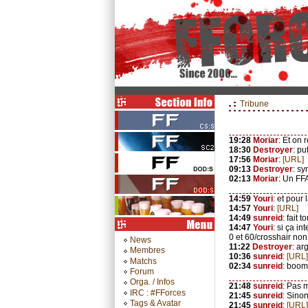
Tribune
19:28
Moriar
: Et on
18:30
Destroyer
: pu
17:56
Moriar
:
[URL]
09:13
Destroyer
: s
02:13
Moriar
: Un FF
14:59
Youri
: et pour
14:57
Youri
:
[URL]
14:49
sunreid
: fait 
14:47
Youri
: si ça i
0 et 60/crosshair no
News
11:22
Destroyer
: ar
Membres
10:36
sunreid
:
[URL]
Matchs
02:34
sunreid
: boo
Forum
Orga. / Infos
21:48
sunreid
: Pas m
IRC : #FForces
21:45
sunreid
: Sinon
Tags & Avatar
21:45
sunreid
:
[URL]