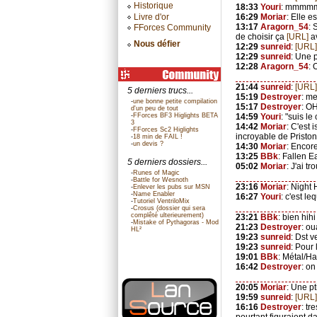
Historique
18:33
Youri
: mmmmm 
Livre d'or
16:29
Moriar
: Elle 
13:17
Aragorn_54
: 
FForces Community
de choisir ça
[URL]
av
Nous défier
12:29
sunreid
:
[URL]
12:29
sunreid
: Une 
12:28
Aragorn_54
: 
21:44
sunreid
:
[URL]
5 derniers trucs...
15:19
Destroyer
: me
-
une bonne petite compilation
15:17
Destroyer
: O
d'un peu de tout
-
FForces BF3 Higlights BETA
14:59
Youri
: "suis le
3
14:42
Moriar
: C'est 
-
FForces Sc2 Higlights
incroyable de Pristo
-
18 min de FAIL !
-
un devis ?
14:30
Moriar
: Encore
13:25
BBk
: Fallen E
5 derniers dossiers...
05:02
Moriar
: J'ai t
-
Runes of Magic
-
Battle for Wesnoth
23:16
Moriar
: Night
-
Enlever les pubs sur MSN
-
Name Enabler
16:27
Youri
: c'est l
-
Tutoriel VentriloMix
-
Crosus (dossier qui sera
complêté ulterieurement)
23:21
BBk
: bien hihi
-
Mistake of Pythagoras - Mod
21:23
Destroyer
: ou
HL²
19:23
sunreid
: Dst v
19:23
sunreid
: Pour 
19:01
BBk
: Métal/Ha
16:42
Destroyer
: on
20:05
Moriar
: Une p
19:59
sunreid
:
[URL]
16:16
Destroyer
: tr