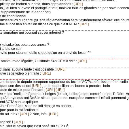
ns acta, il est vraiment bien renseigne et son histoire est marrant; un must !
 ptit trip de korben sur acta, dans qqes annees :
[URL]
fin, j ai bien sur vote et partage le tout, mais ca fout les glandes de pas savoir conc
 supplementaire de le denoncer)
op de conditionnel
 ditdes trucs du genre @Cette réglementation serait extrêmement sévère: elle pourrait
me sur ce lien en fait on dit pas ce que c est ACTA :
[URL]
ite signature qui pourrait sauver internet ?
e keisuke t'es pote avec anoss ?
j te bip ce soir
 invite pour steam mobile si quelqu'un en a envi de tester ^^
s amateurs de légalité, 7 ultimate 64b OEM à 99? :
[URL]
oot sans aucune faute c'est possible :
[URL]
trouvé cette vidéo bien faite :
[URL]
À noter que le député européen rapporteur du texte d'ACTA a démissionné de cette 
arquer son désaccord
[URL]
; toute opposition est bonne à prendre, hein.
Faute de mieux pour l'instant :
[URL]
[URL]
De +, les "meilleurs" journaux belges (le soir, la libre) nient complètement l'affaire. 
t qu'Anonymous ont DoS le site du parlement européen comme si c'était purement gr
nt ACTA sans expliquer.
Clair. Par défaut, si on ne fait rien, ça va passer.
 pue pour la ratification :s
Info ou intox :
[URL]
? Non, info :
[URL]
Trop fort !
[URL]
!
Tain, faut le savoir que c'est basé sur SC2 Oô