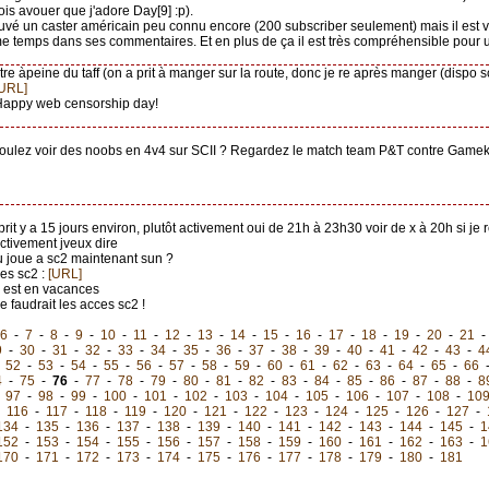
ois avouer que j'adore Day[9] :p).
trouvé un caster américain peu connu encore (200 subscriber seulement) mais il est v
e temps dans ses commentaires. Et en plus de ça il est très compréhensible pour 
ntre àpeine du taff (on a prit à manger sur la route, donc je re après manger (dispo 
[URL]
Happy web censorship day!
voulez voir des noobs en 4v4 sur SCII ? Regardez le match team P&T contre Gameku
reprit y a 15 jours environ, plutôt activement oui de 21h à 23h30 voir de x à 20h si je r
activement jveux dire
tu joue a sc2 maintenant sun ?
les sc2 :
[URL]
Il est en vacances
e faudrait les acces sc2 !
6
-
7
-
8
-
9
-
10
-
11
-
12
-
13
-
14
-
15
-
16
-
17
-
18
-
19
-
20
-
21
9
-
30
-
31
-
32
-
33
-
34
-
35
-
36
-
37
-
38
-
39
-
40
-
41
-
42
-
43
-
4
-
52
-
53
-
54
-
55
-
56
-
57
-
58
-
59
-
60
-
61
-
62
-
63
-
64
-
65
-
66
4
-
75
-
76
-
77
-
78
-
79
-
80
-
81
-
82
-
83
-
84
-
85
-
86
-
87
-
88
-
8
-
97
-
98
-
99
-
100
-
101
-
102
-
103
-
104
-
105
-
106
-
107
-
108
-
10
-
116
-
117
-
118
-
119
-
120
-
121
-
122
-
123
-
124
-
125
-
126
-
127
-
134
-
135
-
136
-
137
-
138
-
139
-
140
-
141
-
142
-
143
-
144
-
145
-
1
152
-
153
-
154
-
155
-
156
-
157
-
158
-
159
-
160
-
161
-
162
-
163
-
1
170
-
171
-
172
-
173
-
174
-
175
-
176
-
177
-
178
-
179
-
180
-
181