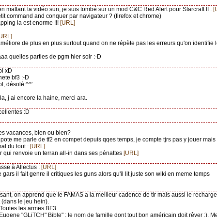
en mattant ta vidéo sun, je suis tombé sur un mod C&C Red Alert pour Starcraft II :
[
etit command and conquer par navigateur ? (firefox et chrome)
apping la est enorme !!!
[URL]
[URL]
'améliore de plus en plus surtout quand on ne répète pas les erreurs qu'on identifie 
aaa quelles parties de pgm hier soir :-D
lol xD
hete bf3 :-D
lol, désolé ^^'
ila, j ai encore la haine, merci ara.
cellentes :D
ces vacances, bien ou bien?
 pote me parle de tf2 en compet depuis qqes temps, je compte tjrs pas y jouer mais 
al du tout :
[URL]
r qui renvoie un terran all-in dans ses pénattes
[URL]
sse à Allectus :
[URL]
le gars il fait genre il critiques les guns alors qu'il lit juste son wiki en meme temps
essant, on apprend que le FAMAS a la meilleur cadence de tir mais aussi le recharg
t (dans le jeu hein).
Toutes les armes BF3
"Eugene "GLiTCH" Bible" : le nom de famille dont tout bon américain doit rêver :). M