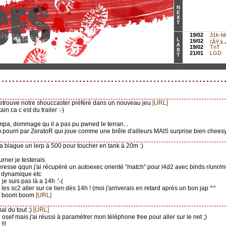
19/02
31k-bl
19/02
{ÃŸ.k.Ã
19/02
TnT
21/01
LGD
 retrouve notre shouccaster préféré dans un nouveau jeu
[URL]
tain ca c est du trailer :-)
ympa, dommage qu il a pas pu pwned le terran...
A pourri par ZeratoR qui joue comme une brêle d'ailleurs MAIS surprise bien cheesy 
 la blague un lerp à 500 pour toucher en tank à 20m :)
tourner je testerais
nteresse qqun j'ai récupéré un autoexec orienté "match" pour l4d2 avec binds r/unr/mo
n dynamique etc
g je suis pas là a 14h :'-(
les sc2 aller sur ce lien dès 14h ! (moi j'arriverais en retard après un bon jap ^^
m boom boom
[URL]
al du tout ;)
[URL]
 osef mais j'ai réussi à paramétrer mon téléphone free pour aller sur le net ;)
!!!