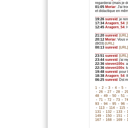
regarderai (mais je d
01:05
Moriar
: J'ai 
et didactique en mêm
19:26
sunreid
: je re
17:34
Aragorn_54
:
12:45
Aragorn_54
: 
21:20
sunreid
:
[URL]
20:12
Moriar
: Vous 
(BO3)
[URL]
00:13
sunreid
:
[URL]
23:51
sunreid
:
[URL]
23:44
sunreid
: j'ai 
22:36
steven100s
: 
22:36
steven100s
: 
19:48
sunreid
: pour 
18:38
Aragorn_54
: 
06:25
sunreid
: Dst m
1
-
2
-
3
-
4
-
5
-
-
26
-
27
-
28
-
2
48
-
49
-
50
-
51
-
71
-
72
-
73
-
7
93
-
94
-
95
-
96
-
113
-
114
-
115
131
-
132
-
133
-
149
-
150
-
151
-
167
-
168
-
169
-