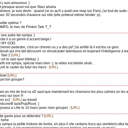
j suis amoureux :)
est presque aussi nul que Starz ahaha
Sérieux, je suis devin : quand j'ai vu qu'il y avait une map sur Paris, j'ai tout de suite
ec 30 secondes d'avance sur elle (elle prétend même hésiter :p).
petite optima ?
OMFG, le mec de Priston Tale T_T
une autre itw sympa ;)
rde il a un genre d accent belge:/
H MY GOD.
 chemin pedestre, c'est un chemin ou y a des pd" j'ai arrêté là il est fou ce gars.
isboub qui m'a fait découvrir ce shoutcaster talentueux et respirant l'intelligence à tr
n Tale 2
[URL]
 un tu sais quoi bibikay :)
arth est sympa, spécial mais bien :), la video est debile ahah...
rouvé le caster du futur les mecs :
[URL]
 Howl
[URL]
equel ton groupe?
ais un mix de tout ca xD sauf que maintenant les chansons les plus calmes on les a
enez sur lyon !!!
les sc2 :
[URL]
au travail
rdcore/B lack/Pop/Rock :)
 jouera a Lille le 10 mars (avec mon groupe) :
[URL]
tite game pour se détendre ?
[URL]
hehe
es sympa la petite histoire de korbe, en plus il cite certains trucs qui semblent ultra f