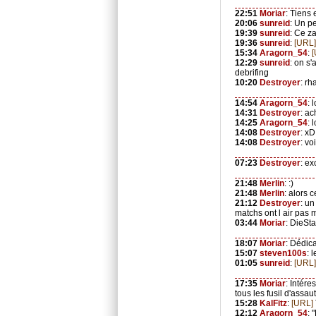
22:51
Moriar
: Tiens 
20:06
sunreid
: Un p
19:39
sunreid
: Ce z
19:36
sunreid
:
[URL]
15:34
Aragorn_54
:
12:29
sunreid
: on s
debrifing
10:20
Destroyer
: rh
14:54
Aragorn_54
: 
14:31
Destroyer
: ac
14:25
Aragorn_54
: 
14:08
Destroyer
: xD
14:08
Destroyer
: vo
07:23
Destroyer
: ex
21:48
Merlin
: :)
21:48
Merlin
: alors 
21:12
Destroyer
: un
matchs ont l air pas m
03:44
Moriar
: DieSta
18:07
Moriar
: Dédica
15:07
steven100s
: 
01:05
sunreid
:
[URL]
17:35
Moriar
: Intér
tous les fusil d'assau
15:28
KalFitz
:
[URL]
12:12
Aragorn_54
: 