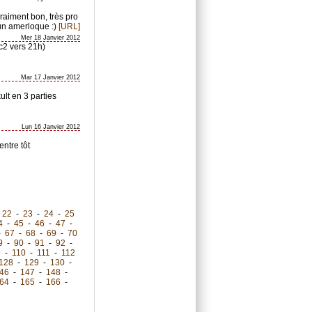
raiment bon, très pro
un amerloque :)
[URL]
Mer 18 Janvier 2012
sc2 vers 21h)
Mar 17 Janvier 2012
lt en 3 parties
Lun 16 Janvier 2012
entre tôt
-
22
-
23
-
24
-
25
4
-
45
-
46
-
47
-
-
67
-
68
-
69
-
70
9
-
90
-
91
-
92
-
9
-
110
-
111
-
112
128
-
129
-
130
-
46
-
147
-
148
-
64
-
165
-
166
-