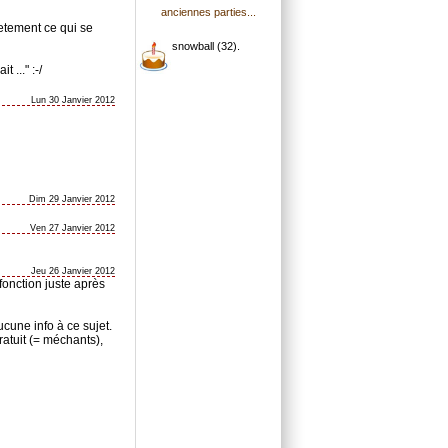
anciennes parties...
retement ce qui se
snowball (32).
 ..." :-/
Lun 30 Janvier 2012
Dim 29 Janvier 2012
Ven 27 Janvier 2012
Jeu 26 Janvier 2012
fonction juste après
Aucune info à ce sujet.
atuit (= méchants),